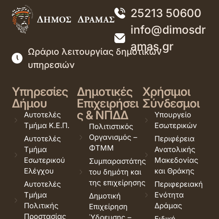
25213 50600
info@dimosdr
amas.gr
Ωράριο λειτουργίας δημοτικών
υπηρεσιών
Υπηρεσίες
Δημοτικές
Χρήσιμοι
Δήμου
Επιχειρήσει
Σύνδεσμοι
ς & ΝΠΔΔ
Αυτοτελές
Υπουργείο
Τμήμα Κ.Ε.Π.
Εσωτερικών
Πολιτιστικός
Οργανισμός –
Αυτοτελές
Περιφέρεια
ΦΤΜΜ
Τμήμα
Ανατολικής
Εσωτερικού
Μακεδονίας
Συμπαραστάτης
Ελέγχου
και Θράκης
του δημότη και
της επιχείρησης
Αυτοτελές
Περιφερειακή
Τμήμα
Ενότητα
Δημοτική
Πολιτικής
Δράμας
Επιχείρηση
Προστασίας
Ύδρευσης –
Ειδική