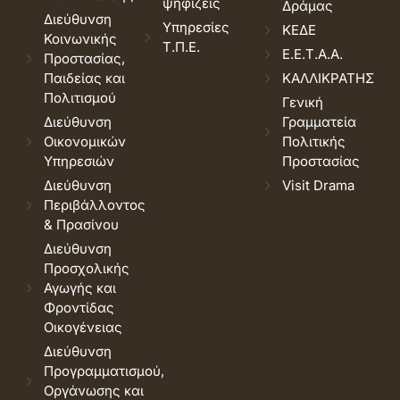
ψηφίζεις
Δράμας
Διεύθυνση
Υπηρεσίες
ΚΕΔΕ
Κοινωνικής
Τ.Π.Ε.
Ε.Ε.Τ.Α.Α.
Προστασίας,
Παιδείας και
ΚΑΛΛΙΚΡΑΤΗΣ
Πολιτισμού
Γενική
Διεύθυνση
Γραμματεία
Οικονομικών
Πολιτικής
Υπηρεσιών
Προστασίας
Διεύθυνση
Visit Drama
Περιβάλλοντος
& Πρασίνου
Διεύθυνση
Προσχολικής
Αγωγής και
Φροντίδας
Οικογένειας
Διεύθυνση
Προγραμματισμού,
Οργάνωσης και