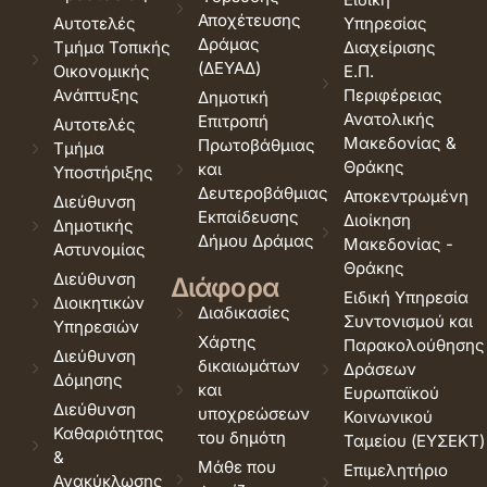
Αποχέτευσης
Αυτοτελές
Υπηρεσίας
Δράμας
Τμήμα Τοπικής
Διαχείρισης
(ΔΕΥΑΔ)
Οικονομικής
Ε.Π.
Ανάπτυξης
Περιφέρειας
Δημοτική
Ανατολικής
Επιτροπή
Αυτοτελές
Μακεδονίας &
Πρωτοβάθμιας
Τμήμα
Θράκης
και
Υποστήριξης
Δευτεροβάθμιας
Αποκεντρωμένη
Διεύθυνση
Εκπαίδευσης
Διοίκηση
Δημοτικής
Δήμου Δράμας
Μακεδονίας -
Αστυνομίας
Θράκης
Διεύθυνση
Διάφορα
Ειδική Υπηρεσία
Διοικητικών
Διαδικασίες
Συντονισμού και
Υπηρεσιών
Χάρτης
Παρακολούθησης
Διεύθυνση
δικαιωμάτων
Δράσεων
Δόμησης
και
Ευρωπαϊκού
Διεύθυνση
υποχρεώσεων
Κοινωνικού
Καθαριότητας
του δημότη
Ταμείου (ΕΥΣΕΚΤ)
&
Μάθε που
Επιμελητήριο
Ανακύκλωσης