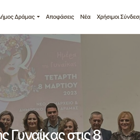
Δήμος Δράμας
Αποφάσεις
Νέα
Χρήσιμοι Σύνδεσ
Παγκόσμιας Ημέρας της Γυναίκας στις 8 Μα
υ
Σημαντικά
 Γυναίκας στις 8