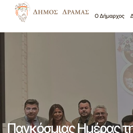
Ο Δήμαρχος
ΠΡΟΣΚΛΗΣΗ ΕΚΔΗΛΩΣΗΣ
ΕΝΔΙΑΦΕΡΟΝΤΟΣ ΥΠΟΒΟΛΗΣ
ΠΡΟΣΦΟΡΑΣ ΓΙΑ ΤΗΝ ΠΡΟΜΗΘΕΙΑ
Γραφείο Τύπο
ΕΞΟΠΛΙΣΜΟΥ (ΥΛΙΚΑ ΟΣΤΕΟΦΥΛΑΚΙΩΝ,
ΠΑΓΚΟΙ, ΚΑΔΟΙ, Κ.Λ.Π.)
Παγκόσμιας Ημέρας της