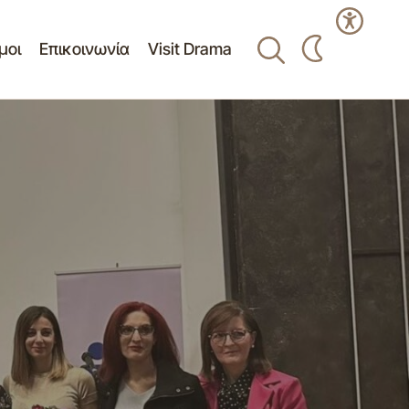
μοι
Επικοινωνία
Visit Drama
Διεξαγωγή διαγωνισμού “Υπηρεσία
τροφοδοσίας με έτοιμα γεύματα για την
ρτίου 2023
σίτιση των μαθητών του Μουσικού
Γυμνασίου- Λυκείου"