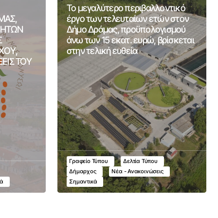
Το μεγαλύτερο περιβαλλοντικό
ΜΑΣ,
έργο των τελευταίων ετών στον
ΤΗΤΩΝ
Δήμο Δράμας, προϋπολογισμού
Σ
άνω των 15 εκατ. ευρώ, βρίσκεται
ΧΟΥ,
στην τελική ευθεία
ΞΕΙΣ ΤΟΥ
Γραφείο Τύπου
Δελτία Τύπου
Δήμαρχος
Νέα - Ανακοινώσεις
κά
Σημαντικά