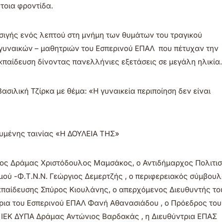
τοια φροντίδα.
σιγής ενός λεπτού στη μνήμη των θυμάτων του τραγικού
 γυναικών – μαθητριών του Εσπερινού ΕΠΑΛ που πέτυχαν την
κπαίδευση δίνοντας πανελλήνιες εξετάσεις σε μεγάλη ηλικία.
σιλική Τζίρκα με θέμα: «Η γυναικεία περιποίηση δεν είναι
υμένης ταινίας «Η ΔΟΥΛΕΙΑ ΤΗΣ»
χος Δράμας Χριστόδουλος Μαμσάκος, ο Αντιδήμαρχος Πολιτι
μού -Φ.Τ.Ν.Ν. Γεώργιος Δεμερτζής , ο περιφερειακός σύμβου
παίδευσης Σπύρος Κιουλάνης, ο απερχόμενος Διευθυντής το
ρια του Εσπερινού ΕΠΑΛ Φανή Αθανασιάδου , ο Πρόεδρος του
 ΙΕΚ ΔΥΠΑ Δράμας Αντώνιος Βαρδακάς , η Διευθύντρια ΕΠΑΣ