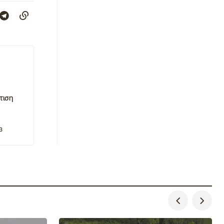
τιση
3