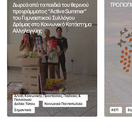
Δωρεά από τα παιδιά του θερινού
ΤΡΟΠΟΠΟ
προγράμματος “Active Summer”
του Γυμναστικού Συλλόγου
Δράμας στο Κοινωνικό Κατάστημα
Αλληλεγγύης
Δ/νση Κοινωνικής Προστασίας, Παιδείας &
Πολιτισμού
Δελτία Τύπου
Κοινωνικό Παντοπωλείο
Σημαντικά
ΚΕΠ
Ση