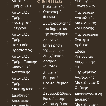
ς & ΝΠΔΔ
Αυτοτελές
Υπουργείο
Τμήμα Κ.Ε.Π.
Εσωτερικών
Πολιτιστικός
Οργανισμός –
Αυτοτελές
Περιφέρεια
ΦΤΜΜ
Τμήμα
Ανατολικής
Εσωτερικού
Μακεδονίας
Συμπαραστάτης
Ελέγχου
και Θράκης
του δημότη και
της επιχείρησης
Αυτοτελές
Περιφερειακή
Τμήμα
Ενότητα
Δημοτική
Πολιτικής
Δράμας
Επιχείρηση
Προστασίας
Ύδρευσης –
Ειδική
Αποχέτευσης
Αυτοτελές
Υπηρεσίας
Δράμας
Τμήμα Τοπικής
Διαχείρισης
(ΔΕΥΑΔ)
Οικονομικής
Ε.Π.
Ανάπτυξης
Περιφέρειας
Δημοτική
Ανατολικής
Επιτροπή
Αυτοτελές
Μακεδονίας &
Πρωτοβάθμιας
Τμήμα
Θράκης
και
Υποστήριξης
Δευτεροβάθμιας
Αποκεντρωμένη
Διεύθυνση
Εκπαίδευσης
Διοίκηση
Δημοτικής
Δήμου Δράμας
Μακεδονίας -
Αστυνομίας