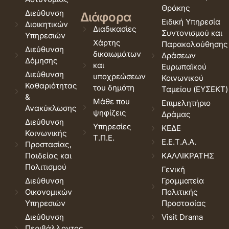
Θράκης
Διεύθυνση
Διάφορα
Ειδική Υπηρεσία
Διοικητικών
Διαδικασίες
Συντονισμού και
Υπηρεσιών
Χάρτης
Παρακολούθησης
Διεύθυνση
δικαιωμάτων
Δράσεων
Δόμησης
και
Ευρωπαϊκού
Διεύθυνση
υποχρεώσεων
Κοινωνικού
Καθαριότητας
του δημότη
Ταμείου (ΕΥΣΕΚΤ)
&
Μάθε που
Επιμελητήριο
Ανακύκλωσης
ψηφίζεις
Δράμας
Διεύθυνση
Υπηρεσίες
ΚΕΔΕ
Κοινωνικής
Τ.Π.Ε.
Ε.Ε.Τ.Α.Α.
Προστασίας,
Παιδείας και
ΚΑΛΛΙΚΡΑΤΗΣ
Πολιτισμού
Γενική
Διεύθυνση
Γραμματεία
Οικονομικών
Πολιτικής
Υπηρεσιών
Προστασίας
Διεύθυνση
Visit Drama
Περιβάλλοντος