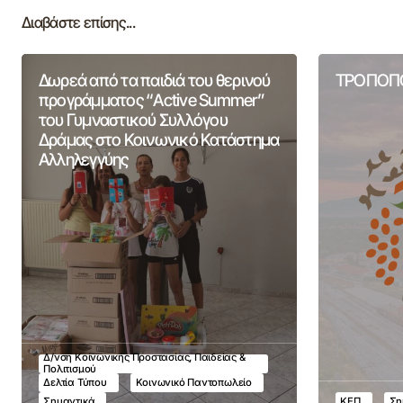
Διαβάστε επίσης...
Δωρεά από τα παιδιά του θερινού
ΤΡΟΠΟΠΟ
προγράμματος “Active Summer”
του Γυμναστικού Συλλόγου
Δράμας στο Κοινωνικό Κατάστημα
Αλληλεγγύης
Δ/νση Κοινωνικής Προστασίας, Παιδείας &
Πολιτισμού
Δελτία Τύπου
Κοινωνικό Παντοπωλείο
Σημαντικά
ΚΕΠ
Ση