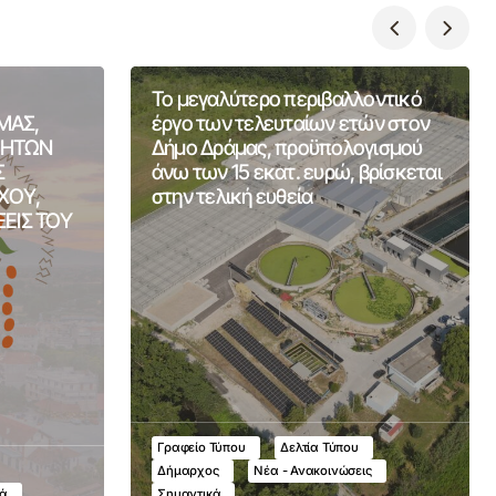
Το μεγαλύτερο περιβαλλοντικό
ΜΑΣ,
έργο των τελευταίων ετών στον
ΤΗΤΩΝ
Δήμο Δράμας, προϋπολογισμού
Σ
άνω των 15 εκατ. ευρώ, βρίσκεται
ΧΟΥ,
στην τελική ευθεία
ΞΕΙΣ ΤΟΥ
Γραφείο Τύπου
Δελτία Τύπου
Δήμαρχος
Νέα - Ανακοινώσεις
κά
Σημαντικά