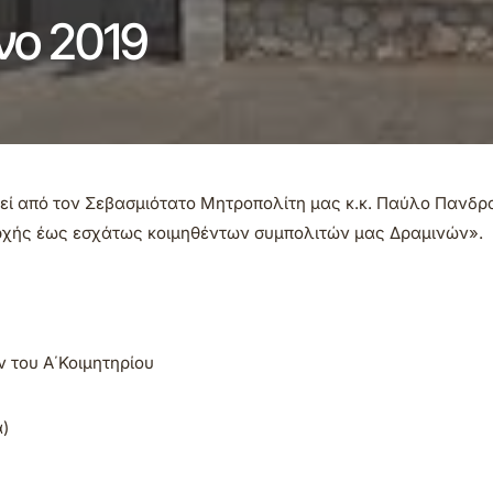
νο 2019
εί από τον Σεβασμιότατο Μητροπολίτη μας κ.κ. Παύλο Πανδρ
χής έως εσχάτως κοιμηθέντων συμπολιτών μας Δραμινών».
ν του Α΄Κοιμητηρίου
α)