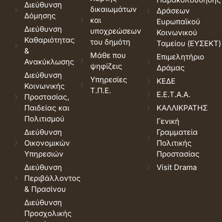
Διεύθυνση
δικαιωμάτων
Δράσεων
Δόμησης
και
Ευρωπαϊκού
Διεύθυνση
υποχρεώσεων
Κοινωνικού
Καθαριότητας
του δημότη
Ταμείου (ΕΥΣΕΚΤ)
&
Μάθε που
Επιμελητήριο
Ανακύκλωσης
ψηφίζεις
Δράμας
Διεύθυνση
Υπηρεσίες
ΚΕΔΕ
Κοινωνικής
Τ.Π.Ε.
Ε.Ε.Τ.Α.Α.
Προστασίας,
Παιδείας και
ΚΑΛΛΙΚΡΑΤΗΣ
Πολιτισμού
Γενική
Διεύθυνση
Γραμματεία
Οικονομικών
Πολιτικής
Υπηρεσιών
Προστασίας
Διεύθυνση
Visit Drama
Περιβάλλοντος
& Πρασίνου
Διεύθυνση
Προσχολικής