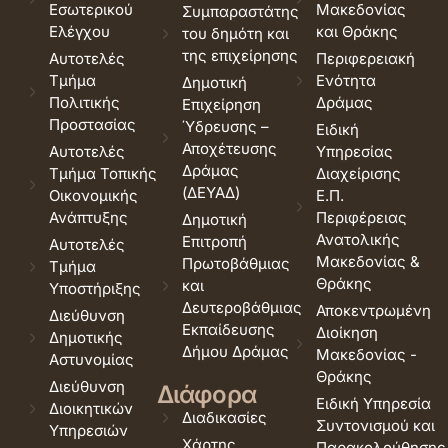
Εσωτερικού
Μακεδονίας
Συμπαραστάτης
Ελέγχου
και Θράκης
του δημότη και
της επιχείρησης
Αυτοτελές
Περιφερειακή
Τμήμα
Ενότητα
Δημοτική
Πολιτικής
Δράμας
Επιχείρηση
Προστασίας
Ύδρευσης –
Ειδική
Αποχέτευσης
Αυτοτελές
Υπηρεσίας
Δράμας
Τμήμα Τοπικής
Διαχείρισης
(ΔΕΥΑΔ)
Οικονομικής
Ε.Π.
Ανάπτυξης
Περιφέρειας
Δημοτική
Ανατολικής
Επιτροπή
Αυτοτελές
Μακεδονίας &
Πρωτοβάθμιας
Τμήμα
Θράκης
και
Υποστήριξης
Δευτεροβάθμιας
Αποκεντρωμένη
Διεύθυνση
Εκπαίδευσης
Διοίκηση
Δημοτικής
Δήμου Δράμας
Μακεδονίας -
Αστυνομίας
Θράκης
Διεύθυνση
Διάφορα
Ειδική Υπηρεσία
Διοικητικών
Διαδικασίες
Συντονισμού και
Υπηρεσιών
Χάρτης
Παρακολούθησης