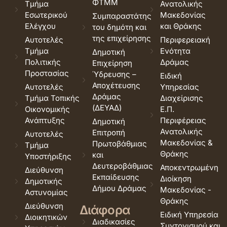
ΦΤΜΜ
Τμήμα
Ανατολικής
Εσωτερικού
Μακεδονίας
Συμπαραστάτης
Ελέγχου
και Θράκης
του δημότη και
της επιχείρησης
Αυτοτελές
Περιφερειακή
Τμήμα
Ενότητα
Δημοτική
Πολιτικής
Δράμας
Επιχείρηση
Προστασίας
Ύδρευσης –
Ειδική
Αποχέτευσης
Αυτοτελές
Υπηρεσίας
Δράμας
Τμήμα Τοπικής
Διαχείρισης
(ΔΕΥΑΔ)
Οικονομικής
Ε.Π.
Ανάπτυξης
Περιφέρειας
Δημοτική
Ανατολικής
Επιτροπή
Αυτοτελές
Μακεδονίας &
Πρωτοβάθμιας
Τμήμα
Θράκης
και
Υποστήριξης
Δευτεροβάθμιας
Αποκεντρωμένη
Διεύθυνση
Εκπαίδευσης
Διοίκηση
Δημοτικής
Δήμου Δράμας
Μακεδονίας -
Αστυνομίας
Θράκης
Διεύθυνση
Διάφορα
Ειδική Υπηρεσία
Διοικητικών
Διαδικασίες
Συντονισμού και