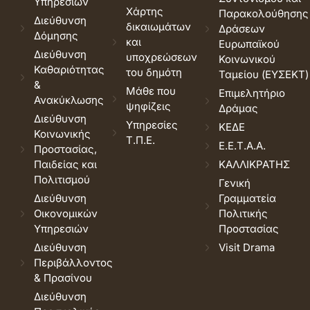
Υπηρεσιών
Χάρτης
Παρακολούθησης
Διεύθυνση
δικαιωμάτων
Δράσεων
Δόμησης
και
Ευρωπαϊκού
Διεύθυνση
υποχρεώσεων
Κοινωνικού
Καθαριότητας
του δημότη
Ταμείου (ΕΥΣΕΚΤ)
&
Μάθε που
Επιμελητήριο
Ανακύκλωσης
ψηφίζεις
Δράμας
Διεύθυνση
Υπηρεσίες
ΚΕΔΕ
Κοινωνικής
Τ.Π.Ε.
Ε.Ε.Τ.Α.Α.
Προστασίας,
Παιδείας και
ΚΑΛΛΙΚΡΑΤΗΣ
Πολιτισμού
Γενική
Διεύθυνση
Γραμματεία
Οικονομικών
Πολιτικής
Υπηρεσιών
Προστασίας
Διεύθυνση
Visit Drama
Περιβάλλοντος
& Πρασίνου
Διεύθυνση