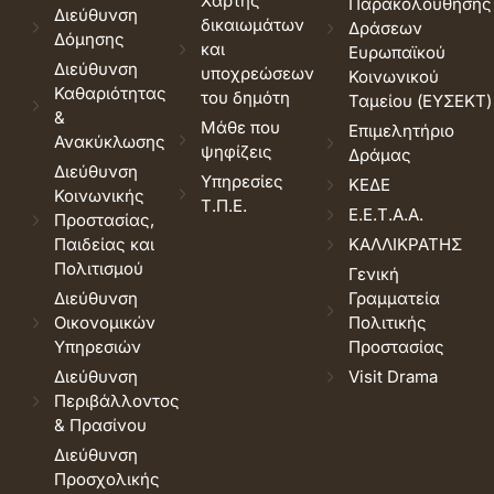
Χάρτης
Παρακολούθησης
Διεύθυνση
δικαιωμάτων
Δράσεων
Δόμησης
και
Ευρωπαϊκού
Διεύθυνση
υποχρεώσεων
Κοινωνικού
Καθαριότητας
του δημότη
Ταμείου (ΕΥΣΕΚΤ)
&
Μάθε που
Επιμελητήριο
Ανακύκλωσης
ψηφίζεις
Δράμας
Διεύθυνση
Υπηρεσίες
ΚΕΔΕ
Κοινωνικής
Τ.Π.Ε.
Ε.Ε.Τ.Α.Α.
Προστασίας,
Παιδείας και
ΚΑΛΛΙΚΡΑΤΗΣ
Πολιτισμού
Γενική
Διεύθυνση
Γραμματεία
Οικονομικών
Πολιτικής
Υπηρεσιών
Προστασίας
Διεύθυνση
Visit Drama
Περιβάλλοντος
& Πρασίνου
Διεύθυνση
Προσχολικής