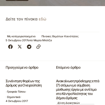
Δείτε τον πίνακα
εδώ
Μη κατηγοριοποιημένο
Πίνακες Θεμάτων Κοινότητας
5 Οκτωβρίου 2017
από
Μαρία Μπότζα
Προηγούμενο άρθρο
Επόμενο άρθρο
Συνάντηση Φορέων της
Ανακοίνωση πρόσληψης επτά
Δράμας για Ονειρούπολη
(7) ατόμων με σύμβαση
μίσθωσης έργου με αντίτιμο
Γραφείο Τύπου
στο Κέντρο Νεότητας του
Σημαντικά
Δήμου Δράμας
4 Οκτωβρίου 2017
Δ/νση Διοικητικών