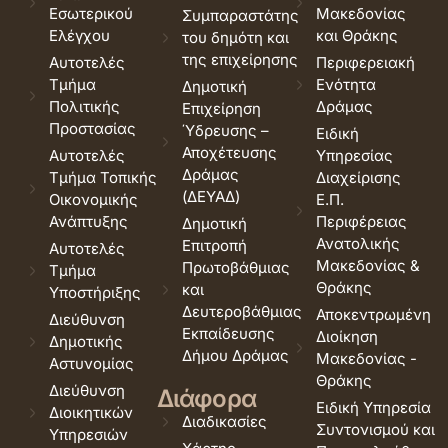
Εσωτερικού
Μακεδονίας
Συμπαραστάτης
Ελέγχου
και Θράκης
του δημότη και
της επιχείρησης
Αυτοτελές
Περιφερειακή
Τμήμα
Ενότητα
Δημοτική
Πολιτικής
Δράμας
Επιχείρηση
Προστασίας
Ύδρευσης –
Ειδική
Αποχέτευσης
Αυτοτελές
Υπηρεσίας
Δράμας
Τμήμα Τοπικής
Διαχείρισης
(ΔΕΥΑΔ)
Οικονομικής
Ε.Π.
Ανάπτυξης
Περιφέρειας
Δημοτική
Ανατολικής
Επιτροπή
Αυτοτελές
Μακεδονίας &
Πρωτοβάθμιας
Τμήμα
Θράκης
και
Υποστήριξης
Δευτεροβάθμιας
Αποκεντρωμένη
Διεύθυνση
Εκπαίδευσης
Διοίκηση
Δημοτικής
Δήμου Δράμας
Μακεδονίας -
Αστυνομίας
Θράκης
Διεύθυνση
Διάφορα
Ειδική Υπηρεσία
Διοικητικών
Διαδικασίες
Συντονισμού και
Υπηρεσιών