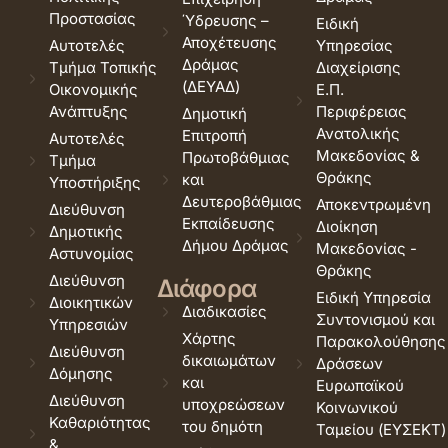
Προστασίας
Ύδρευσης –
Ειδική
Αποχέτευσης
Αυτοτελές
Υπηρεσίας
Δράμας
Τμήμα Τοπικής
Διαχείρισης
(ΔΕΥΑΔ)
Οικονομικής
Ε.Π.
Ανάπτυξης
Περιφέρειας
Δημοτική
Ανατολικής
Επιτροπή
Αυτοτελές
Μακεδονίας &
Πρωτοβάθμιας
Τμήμα
Θράκης
και
Υποστήριξης
Δευτεροβάθμιας
Αποκεντρωμένη
Διεύθυνση
Εκπαίδευσης
Διοίκηση
Δημοτικής
Δήμου Δράμας
Μακεδονίας -
Αστυνομίας
Θράκης
Διεύθυνση
Διάφορα
Ειδική Υπηρεσία
Διοικητικών
Διαδικασίες
Συντονισμού και
Υπηρεσιών
Χάρτης
Παρακολούθησης
Διεύθυνση
δικαιωμάτων
Δράσεων
Δόμησης
και
Ευρωπαϊκού
Διεύθυνση
υποχρεώσεων
Κοινωνικού
Καθαριότητας
του δημότη
Ταμείου (ΕΥΣΕΚΤ)
&