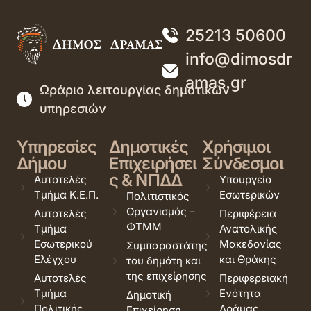
25213 50600
info@dimosdr
amas.gr
Ωράριο λειτουργίας δημοτικών
υπηρεσιών
Υπηρεσίες
Δημοτικές
Χρήσιμοι
Δήμου
Επιχειρήσει
Σύνδεσμοι
ς & ΝΠΔΔ
Αυτοτελές
Υπουργείο
Τμήμα Κ.Ε.Π.
Εσωτερικών
Πολιτιστικός
Οργανισμός –
Αυτοτελές
Περιφέρεια
ΦΤΜΜ
Τμήμα
Ανατολικής
Εσωτερικού
Μακεδονίας
Συμπαραστάτης
Ελέγχου
και Θράκης
του δημότη και
της επιχείρησης
Αυτοτελές
Περιφερειακή
Τμήμα
Ενότητα
Δημοτική
Πολιτικής
Δράμας
Επιχείρηση