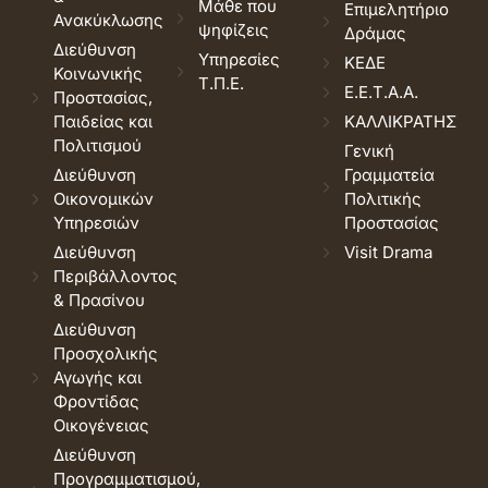
Μάθε που
Επιμελητήριο
Ανακύκλωσης
ψηφίζεις
Δράμας
Διεύθυνση
Υπηρεσίες
ΚΕΔΕ
Κοινωνικής
Τ.Π.Ε.
Ε.Ε.Τ.Α.Α.
Προστασίας,
Παιδείας και
ΚΑΛΛΙΚΡΑΤΗΣ
Πολιτισμού
Γενική
Διεύθυνση
Γραμματεία
Οικονομικών
Πολιτικής
Υπηρεσιών
Προστασίας
Διεύθυνση
Visit Drama
Περιβάλλοντος
& Πρασίνου
Διεύθυνση
Προσχολικής
Αγωγής και
Φροντίδας
Οικογένειας
Διεύθυνση
Προγραμματισμού,