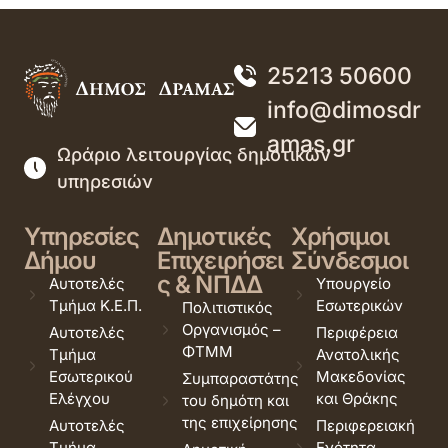
25213 50600
info@dimosdr
amas.gr
Ωράριο λειτουργίας δημοτικών
υπηρεσιών
Υπηρεσίες
Δημοτικές
Χρήσιμοι
Δήμου
Επιχειρήσει
Σύνδεσμοι
ς & ΝΠΔΔ
Αυτοτελές
Υπουργείο
Τμήμα Κ.Ε.Π.
Εσωτερικών
Πολιτιστικός
Οργανισμός –
Αυτοτελές
Περιφέρεια
ΦΤΜΜ
Τμήμα
Ανατολικής
Εσωτερικού
Μακεδονίας
Συμπαραστάτης
Ελέγχου
και Θράκης
του δημότη και
της επιχείρησης
Αυτοτελές
Περιφερειακή
Τμήμα
Ενότητα