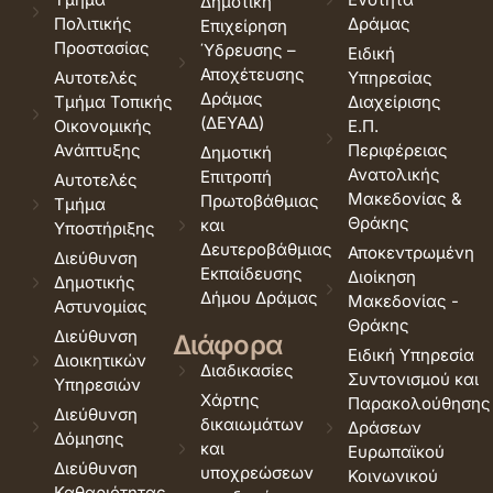
Δημοτική
Πολιτικής
Δράμας
Επιχείρηση
Προστασίας
Ύδρευσης –
Ειδική
Αποχέτευσης
Αυτοτελές
Υπηρεσίας
Δράμας
Τμήμα Τοπικής
Διαχείρισης
(ΔΕΥΑΔ)
Οικονομικής
Ε.Π.
Ανάπτυξης
Περιφέρειας
Δημοτική
Ανατολικής
Επιτροπή
Αυτοτελές
Μακεδονίας &
Πρωτοβάθμιας
Τμήμα
Θράκης
και
Υποστήριξης
Δευτεροβάθμιας
Αποκεντρωμένη
Διεύθυνση
Εκπαίδευσης
Διοίκηση
Δημοτικής
Δήμου Δράμας
Μακεδονίας -
Αστυνομίας
Θράκης
Διεύθυνση
Διάφορα
Ειδική Υπηρεσία
Διοικητικών
Διαδικασίες
Συντονισμού και
Υπηρεσιών
Χάρτης
Παρακολούθησης
Διεύθυνση
δικαιωμάτων
Δράσεων
Δόμησης
και
Ευρωπαϊκού
Διεύθυνση
υποχρεώσεων
Κοινωνικού
Καθαριότητας