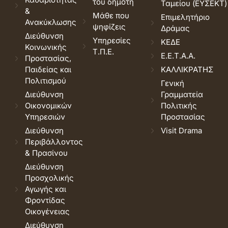
του δημότη
Ταμείου (ΕΥΣΕΚΤ)
&
Μάθε που
Επιμελητήριο
Ανακύκλωσης
ψηφίζεις
Δράμας
Διεύθυνση
Υπηρεσίες
ΚΕΔΕ
Κοινωνικής
Τ.Π.Ε.
Ε.Ε.Τ.Α.Α.
Προστασίας,
Παιδείας και
ΚΑΛΛΙΚΡΑΤΗΣ
Πολιτισμού
Γενική
Διεύθυνση
Γραμματεία
Οικονομικών
Πολιτικής
Υπηρεσιών
Προστασίας
Διεύθυνση
Visit Drama
Περιβάλλοντος
& Πρασίνου
Διεύθυνση
Προσχολικής
Αγωγής και
Φροντίδας
Οικογένειας
Διεύθυνση