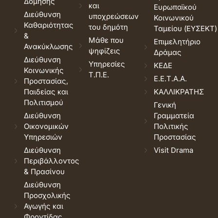
Δόμησης
και
Ευρωπαϊκού
Διεύθυνση
υποχρεώσεων
Κοινωνικού
Καθαριότητας
του δημότη
Ταμείου (ΕΥΣΕΚΤ)
&
Μάθε που
Επιμελητήριο
Ανακύκλωσης
ψηφίζεις
Δράμας
Διεύθυνση
Υπηρεσίες
ΚΕΔΕ
Κοινωνικής
Τ.Π.Ε.
Ε.Ε.Τ.Α.Α.
Προστασίας,
Παιδείας και
ΚΑΛΛΙΚΡΑΤΗΣ
Πολιτισμού
Γενική
Διεύθυνση
Γραμματεία
Οικονομικών
Πολιτικής
Υπηρεσιών
Προστασίας
Διεύθυνση
Visit Drama
Περιβάλλοντος
& Πρασίνου
Διεύθυνση
Προσχολικής
Αγωγής και
Φροντίδας