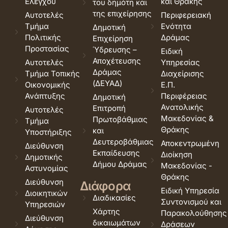
Ελέγχου
και Θράκης
του δημότη και
της επιχείρησης
Αυτοτελές
Περιφερειακή
Τμήμα
Ενότητα
Δημοτική
Πολιτικής
Δράμας
Επιχείρηση
Προστασίας
Ύδρευσης –
Ειδική
Αποχέτευσης
Αυτοτελές
Υπηρεσίας
Δράμας
Τμήμα Τοπικής
Διαχείρισης
(ΔΕΥΑΔ)
Οικονομικής
Ε.Π.
Ανάπτυξης
Περιφέρειας
Δημοτική
Ανατολικής
Επιτροπή
Αυτοτελές
Μακεδονίας &
Πρωτοβάθμιας
Τμήμα
Θράκης
και
Υποστήριξης
Δευτεροβάθμιας
Αποκεντρωμένη
Διεύθυνση
Εκπαίδευσης
Διοίκηση
Δημοτικής
Δήμου Δράμας
Μακεδονίας -
Αστυνομίας
Θράκης
Διεύθυνση
Διάφορα
Ειδική Υπηρεσία
Διοικητικών
Διαδικασίες
Συντονισμού και
Υπηρεσιών
Χάρτης
Παρακολούθησης
Διεύθυνση
δικαιωμάτων
Δράσεων