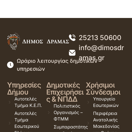
25213 50600
info@dimosdr
amas.gr
Ωράριο λειτουργίας δημοτικών
υπηρεσιών
Υπηρεσίες
Δημοτικές
Χρήσιμοι
Δήμου
Επιχειρήσει
Σύνδεσμοι
ς & ΝΠΔΔ
Αυτοτελές
Υπουργείο
Τμήμα Κ.Ε.Π.
Εσωτερικών
Πολιτιστικός
Οργανισμός –
Αυτοτελές
Περιφέρεια
ΦΤΜΜ
Τμήμα
Ανατολικής
Εσωτερικού
Μακεδονίας
Συμπαραστάτης