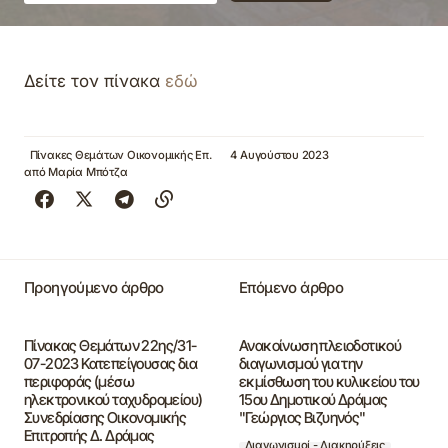
Δείτε τον πίνακα
εδώ
Πίνακες Θεμάτων Οικονομικής Επ.
4 Αυγούστου 2023
από
Μαρία Μπότζα
Προηγούμενο άρθρο
Επόμενο άρθρο
Πίνακας Θεμάτων 22ης/31-
Ανακοίνωση πλειοδοτικού
07-2023 Κατεπείγουσας δια
διαγωνισμού για την
περιφοράς (μέσω
εκμίσθωση του κυλικείου του
ηλεκτρονικού ταχυδρομείου)
15ου Δημοτικού Δράμας
Συνεδρίασης Οικονομικής
"Γεώργιος Βιζυηνός"
Επιτροπής Δ. Δράμας
Διαγωνισμοί - Διακηρύξεις