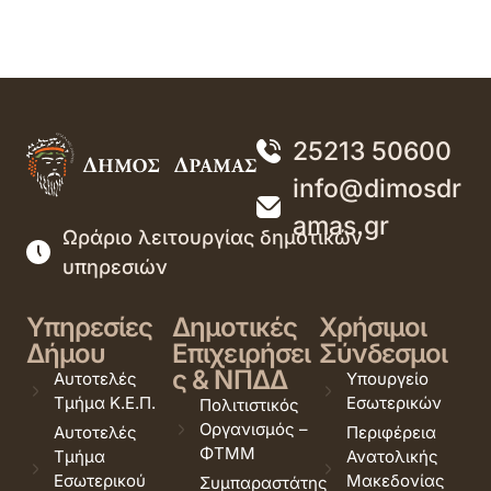
25213 50600
info@dimosdr
amas.gr
Ωράριο λειτουργίας δημοτικών
υπηρεσιών
Υπηρεσίες
Δημοτικές
Χρήσιμοι
Δήμου
Επιχειρήσει
Σύνδεσμοι
ς & ΝΠΔΔ
Αυτοτελές
Υπουργείο
Τμήμα Κ.Ε.Π.
Εσωτερικών
Πολιτιστικός
Οργανισμός –
Αυτοτελές
Περιφέρεια
ΦΤΜΜ
Τμήμα
Ανατολικής
Εσωτερικού
Μακεδονίας
Συμπαραστάτης