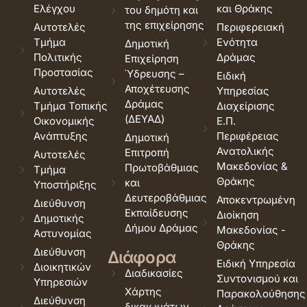
Ελέγχου
και Θράκης
του δημότη και
της επιχείρησης
Αυτοτελές
Περιφερειακή
Τμήμα
Ενότητα
Δημοτική
Πολιτικής
Δράμας
Επιχείρηση
Προστασίας
Ύδρευσης –
Ειδική
Αποχέτευσης
Αυτοτελές
Υπηρεσίας
Δράμας
Τμήμα Τοπικής
Διαχείρισης
(ΔΕΥΑΔ)
Οικονομικής
Ε.Π.
Ανάπτυξης
Περιφέρειας
Δημοτική
Ανατολικής
Επιτροπή
Αυτοτελές
Μακεδονίας &
Πρωτοβάθμιας
Τμήμα
Θράκης
και
Υποστήριξης
Δευτεροβάθμιας
Αποκεντρωμένη
Διεύθυνση
Εκπαίδευσης
Διοίκηση
Δημοτικής
Δήμου Δράμας
Μακεδονίας -
Αστυνομίας
Θράκης
Διεύθυνση
Διάφορα
Ειδική Υπηρεσία
Διοικητικών
Διαδικασίες
Συντονισμού και
Υπηρεσιών
Χάρτης
Παρακολούθησης
Διεύθυνση
δικαιωμάτων