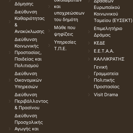
Δράσεων
Δόμησης
και
Ευρωπαϊκού
Διεύθυνση
υποχρεώσεων
Κοινωνικού
Καθαριότητας
του δημότη
Ταμείου (ΕΥΣΕΚΤ)
&
Μάθε που
Επιμελητήριο
Ανακύκλωσης
ψηφίζεις
Δράμας
Διεύθυνση
Υπηρεσίες
ΚΕΔΕ
Κοινωνικής
Τ.Π.Ε.
Ε.Ε.Τ.Α.Α.
Προστασίας,
Παιδείας και
ΚΑΛΛΙΚΡΑΤΗΣ
Πολιτισμού
Γενική
Διεύθυνση
Γραμματεία
Οικονομικών
Πολιτικής
Υπηρεσιών
Προστασίας
Διεύθυνση
Visit Drama
Περιβάλλοντος
& Πρασίνου
Διεύθυνση
Προσχολικής
Αγωγής και