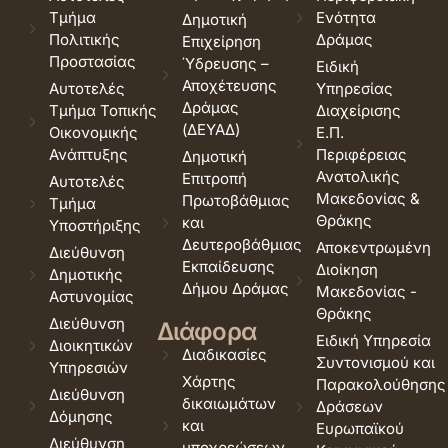
Τμήμα
Ενότητα
Δημοτική
Πολιτικής
Δράμας
Επιχείρηση
Προστασίας
Ύδρευσης –
Ειδική
Αποχέτευσης
Αυτοτελές
Υπηρεσίας
Δράμας
Τμήμα Τοπικής
Διαχείρισης
(ΔΕΥΑΔ)
Οικονομικής
Ε.Π.
Ανάπτυξης
Περιφέρειας
Δημοτική
Ανατολικής
Επιτροπή
Αυτοτελές
Μακεδονίας &
Πρωτοβάθμιας
Τμήμα
Θράκης
και
Υποστήριξης
Δευτεροβάθμιας
Αποκεντρωμένη
Διεύθυνση
Εκπαίδευσης
Διοίκηση
Δημοτικής
Δήμου Δράμας
Μακεδονίας -
Αστυνομίας
Θράκης
Διεύθυνση
Διάφορα
Ειδική Υπηρεσία
Διοικητικών
Διαδικασίες
Συντονισμού και
Υπηρεσιών
Χάρτης
Παρακολούθησης
Διεύθυνση
δικαιωμάτων
Δράσεων
Δόμησης
και
Ευρωπαϊκού
Διεύθυνση
υποχρεώσεων