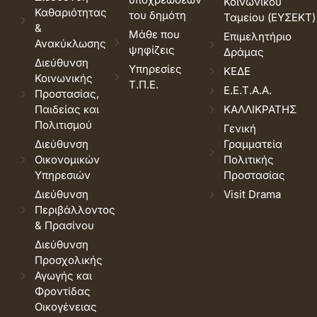
Κοινωνικού
Καθαριότητας
του δημότη
Ταμείου (ΕΥΣΕΚΤ)
&
Μάθε που
Επιμελητήριο
Ανακύκλωσης
ψηφίζεις
Δράμας
Διεύθυνση
Υπηρεσίες
ΚΕΔΕ
Κοινωνικής
Τ.Π.Ε.
Ε.Ε.Τ.Α.Α.
Προστασίας,
Παιδείας και
ΚΑΛΛΙΚΡΑΤΗΣ
Πολιτισμού
Γενική
Διεύθυνση
Γραμματεία
Οικονομικών
Πολιτικής
Υπηρεσιών
Προστασίας
Διεύθυνση
Visit Drama
Περιβάλλοντος
& Πρασίνου
Διεύθυνση
Προσχολικής
Αγωγής και
Φροντίδας
Οικογένειας