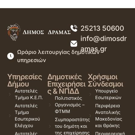
25213 50600
info@dimosdr
amas.gr
Ωράριο λειτουργίας δημοτικών
υπηρεσιών
Υπηρεσίες
Δημοτικές
Χρήσιμοι
Δήμου
Επιχειρήσει
Σύνδεσμοι
ς & ΝΠΔΔ
Αυτοτελές
Υπουργείο
Τμήμα Κ.Ε.Π.
Εσωτερικών
Πολιτιστικός
Οργανισμός –
Αυτοτελές
Περιφέρεια
ΦΤΜΜ
Τμήμα
Ανατολικής
Εσωτερικού
Μακεδονίας
Συμπαραστάτης
Ελέγχου
και Θράκης
του δημότη και
της επιχείρησης
Αυτοτελές
Περιφερειακή