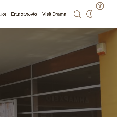
μοι
Επικοινωνία
Visit Drama
Πίνακας Θεμάτων 6ης/10-02-2026
εδρίασης
κατεπείγουσας συνεδρίασης Δημοτικής
Επιτροπής