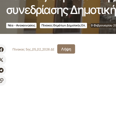
συνεδρίασης Δημοτική
Νέα - Ανακοινώσεις
Πίνακες Θεμάτων Δημοτικής Επ.
9 Φεβρουαρίου 2
Λήψη
Πίνακας 5ης_05_02_2026 ΔΕ