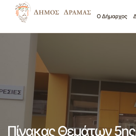
Ο Δήμαρχος
Πρόσκληση 6ης/10-02-2026
Νέα - Ανακοινώσεις
κατεπείγουσας συνεδρίασης Δημοτικής
Πίνακες Θεμάτων Δημο
Επιτροπής
Πίνακας Θεμάτων 5ης