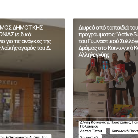
ΜΟΣ ΔΗΜΟΤΙΚΗΣ
Δωρεά από τα παιδιά του
ΝΙΑΣ (ειδικά
προγράμματος “Active 
α για τις ανάγκες της
του Γυμναστικού Συλλόγ
 λαϊκής αγοράς του Δ.
Δράμας στο Κοινωνικό 
Αλληλεγγύης
Δ/νση Κοινωνικής Προστασίας, Παι
Πολιτισμού
Δελτία Τύπου
Κοινωνικό Παν
ικής & Οικονομικής Ανάπτυξης
Σημαντικά