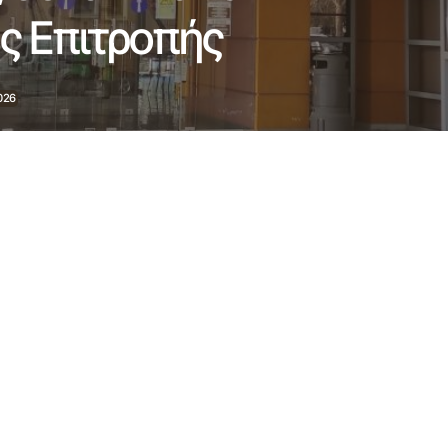
ς Επιτροπής
026