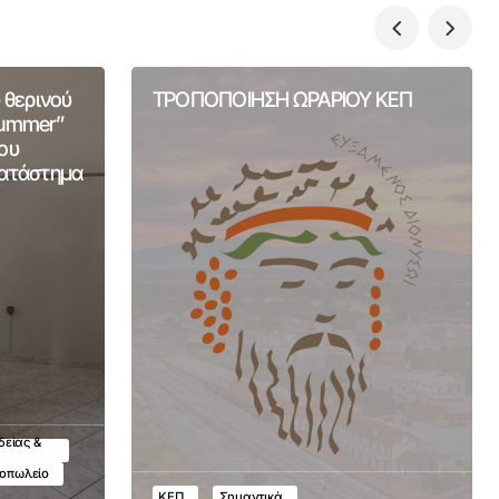
 θερινού
ΤΡΟΠΟΠΟΙΗΣΗ ΩΡΑΡΙΟΥ ΚΕΠ
Summer”
ου
Κατάστημα
δείας &
τοπωλείο
ΚΕΠ
Σημαντικά