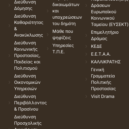
Διεύθυνση
δικαιωμάτων
Δράσεων
Δόμησης
και
Ευρωπαϊκού
Διεύθυνση
υποχρεώσεων
Κοινωνικού
Καθαριότητας
του δημότη
Ταμείου (ΕΥΣΕΚΤ)
&
Μάθε που
Επιμελητήριο
Ανακύκλωσης
ψηφίζεις
Δράμας
Διεύθυνση
Υπηρεσίες
ΚΕΔΕ
Κοινωνικής
Τ.Π.Ε.
Ε.Ε.Τ.Α.Α.
Προστασίας,
Παιδείας και
ΚΑΛΛΙΚΡΑΤΗΣ
Πολιτισμού
Γενική
Διεύθυνση
Γραμματεία
Οικονομικών
Πολιτικής
Υπηρεσιών
Προστασίας
Διεύθυνση
Visit Drama
Περιβάλλοντος
& Πρασίνου
Διεύθυνση
Προσχολικής