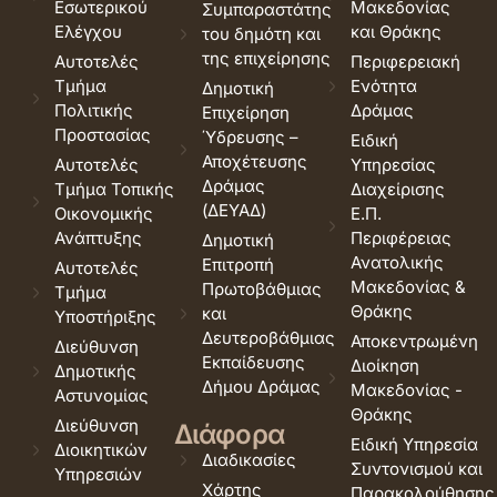
Εσωτερικού
Μακεδονίας
Συμπαραστάτης
Ελέγχου
και Θράκης
του δημότη και
της επιχείρησης
Αυτοτελές
Περιφερειακή
Τμήμα
Ενότητα
Δημοτική
Πολιτικής
Δράμας
Επιχείρηση
Προστασίας
Ύδρευσης –
Ειδική
Αποχέτευσης
Αυτοτελές
Υπηρεσίας
Δράμας
Τμήμα Τοπικής
Διαχείρισης
(ΔΕΥΑΔ)
Οικονομικής
Ε.Π.
Ανάπτυξης
Περιφέρειας
Δημοτική
Ανατολικής
Επιτροπή
Αυτοτελές
Μακεδονίας &
Πρωτοβάθμιας
Τμήμα
Θράκης
και
Υποστήριξης
Δευτεροβάθμιας
Αποκεντρωμένη
Διεύθυνση
Εκπαίδευσης
Διοίκηση
Δημοτικής
Δήμου Δράμας
Μακεδονίας -
Αστυνομίας
Θράκης
Διεύθυνση
Διάφορα
Ειδική Υπηρεσία
Διοικητικών
Διαδικασίες
Συντονισμού και
Υπηρεσιών
Χάρτης
Παρακολούθησης