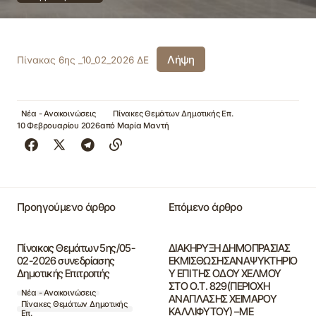
Λήψη
Πίνακας 6ης _10_02_2026 ΔΕ
Νέα - Ανακοινώσεις
Πίνακες Θεμάτων Δημοτικής Επ.
10 Φεβρουαρίου 2026
από
Μαρία Μαντή
Προηγούμενο άρθρο
Επόμενο άρθρο
Πίνακας Θεμάτων 5ης/05-
ΔΙΑΚΗΡΥΞΗ ΔΗΜΟΠΡΑΣΙΑΣ
02-2026 συνεδρίασης
ΕΚΜΙΣΘΩΣΗΣΑΝΑΨΥΚΤΗΡΙΟ
Δημοτικής Επιτροπής
Υ ΕΠΙ ΤΗΣ ΟΔΟΥ ΧΕΛΜΟΥ
ΣΤΟ Ο.Τ. 829(ΠΕΡΙΟΧΗ
Νέα - Ανακοινώσεις
ΑΝΑΠΛΑΣΗΣ ΧΕΙΜΑΡΟΥ
Πίνακες Θεμάτων Δημοτικής
ΚΑΛΛΙΦΥΤΟΥ) –ΜΕ
Επ.