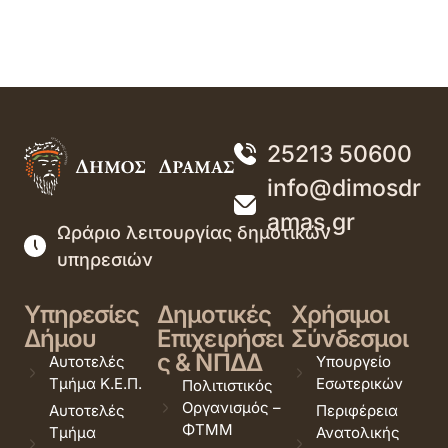
25213 50600
info@dimosdr
amas.gr
Ωράριο λειτουργίας δημοτικών
υπηρεσιών
Υπηρεσίες
Δημοτικές
Χρήσιμοι
Δήμου
Επιχειρήσει
Σύνδεσμοι
ς & ΝΠΔΔ
Αυτοτελές
Υπουργείο
Τμήμα Κ.Ε.Π.
Εσωτερικών
Πολιτιστικός
Οργανισμός –
Αυτοτελές
Περιφέρεια
ΦΤΜΜ
Τμήμα
Ανατολικής