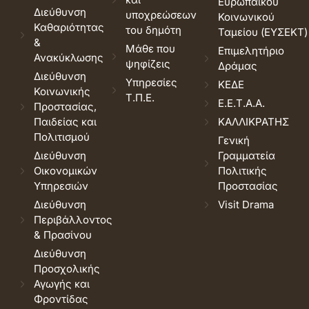
Ευρωπαϊκού
Διεύθυνση
υποχρεώσεων
Κοινωνικού
Καθαριότητας
του δημότη
Ταμείου (ΕΥΣΕΚΤ)
&
Μάθε που
Επιμελητήριο
Ανακύκλωσης
ψηφίζεις
Δράμας
Διεύθυνση
Υπηρεσίες
ΚΕΔΕ
Κοινωνικής
Τ.Π.Ε.
Ε.Ε.Τ.Α.Α.
Προστασίας,
Παιδείας και
ΚΑΛΛΙΚΡΑΤΗΣ
Πολιτισμού
Γενική
Διεύθυνση
Γραμματεία
Οικονομικών
Πολιτικής
Υπηρεσιών
Προστασίας
Διεύθυνση
Visit Drama
Περιβάλλοντος
& Πρασίνου
Διεύθυνση
Προσχολικής
Αγωγής και
Φροντίδας