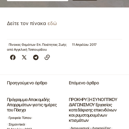
Δείτε τον πίνακα
εδώ
Πίνακες Θεμάτων Επ. Ποιότητας Ζωής
11 Απριλίου 2017
από
Αγγελική Τσιπουρίδου
Προηγούμενο άρθρο
Επόμενο άρθρο
Πρόγραμμα Αποκομιδής
ΠΡΟΚΗΡΥΞΗ ΣΥΝΟΠΤΙΚΟΥ
Απορριμάτων για τις ημέρες
ΔΙΑΓΩΝΙΣΜΟΥ Εργασίας
του Πάσχα
κατεδάφισης επικινδύνων
και ρυμοτομουμένων
Γραφείο Τύπου
κτισμάτων
Σημαντικά
Διαγωνισμοί - Διακηρύξεις