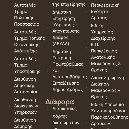
της επιχείρησης
Αυτοτελές
Περιφερειακή
Τμήμα
Ενότητα
Δημοτική
Πολιτικής
Δράμας
Επιχείρηση
Προστασίας
Ύδρευσης –
Ειδική
Αποχέτευσης
Αυτοτελές
Υπηρεσίας
Δράμας
Τμήμα Τοπικής
Διαχείρισης
(ΔΕΥΑΔ)
Οικονομικής
Ε.Π.
Ανάπτυξης
Περιφέρειας
Δημοτική
Ανατολικής
Επιτροπή
Αυτοτελές
Μακεδονίας &
Πρωτοβάθμιας
Τμήμα
Θράκης
και
Υποστήριξης
Δευτεροβάθμιας
Αποκεντρωμένη
Διεύθυνση
Εκπαίδευσης
Διοίκηση
Δημοτικής
Δήμου Δράμας
Μακεδονίας -
Αστυνομίας
Θράκης
Διεύθυνση
Διάφορα
Ειδική Υπηρεσία
Διοικητικών
Διαδικασίες
Συντονισμού και
Υπηρεσιών
Χάρτης
Παρακολούθησης
Διεύθυνση
δικαιωμάτων
Δράσεων
Δόμησης
και