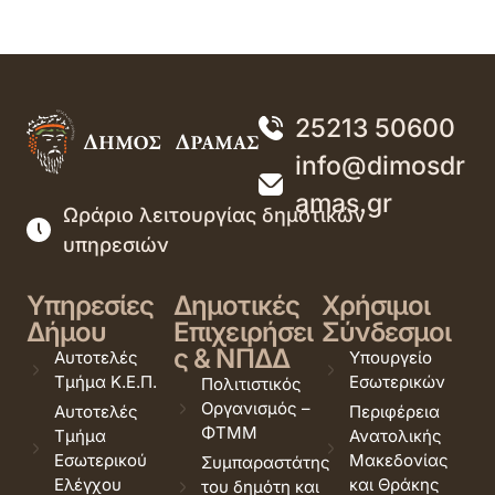
25213 50600
info@dimosdr
amas.gr
Ωράριο λειτουργίας δημοτικών
υπηρεσιών
Υπηρεσίες
Δημοτικές
Χρήσιμοι
Δήμου
Επιχειρήσει
Σύνδεσμοι
ς & ΝΠΔΔ
Αυτοτελές
Υπουργείο
Τμήμα Κ.Ε.Π.
Εσωτερικών
Πολιτιστικός
Οργανισμός –
Αυτοτελές
Περιφέρεια
ΦΤΜΜ
Τμήμα
Ανατολικής
Εσωτερικού
Μακεδονίας
Συμπαραστάτης
Ελέγχου
και Θράκης
του δημότη και