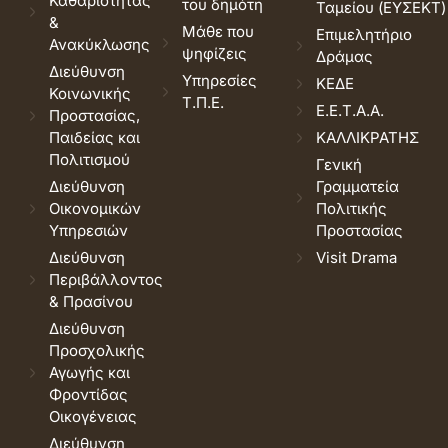
Καθαριότητας
του δημότη
Ταμείου (ΕΥΣΕΚΤ)
&
Μάθε που
Επιμελητήριο
Ανακύκλωσης
ψηφίζεις
Δράμας
Διεύθυνση
Υπηρεσίες
ΚΕΔΕ
Κοινωνικής
Τ.Π.Ε.
Ε.Ε.Τ.Α.Α.
Προστασίας,
Παιδείας και
ΚΑΛΛΙΚΡΑΤΗΣ
Πολιτισμού
Γενική
Διεύθυνση
Γραμματεία
Οικονομικών
Πολιτικής
Υπηρεσιών
Προστασίας
Διεύθυνση
Visit Drama
Περιβάλλοντος
& Πρασίνου
Διεύθυνση
Προσχολικής
Αγωγής και
Φροντίδας
Οικογένειας
Διεύθυνση