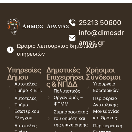
25213 50600
info@dimosdr
amas.gr
Ωράριο λειτουργίας δημοτικών
υπηρεσιών
Υπηρεσίες
Δημοτικές
Χρήσιμοι
Δήμου
Επιχειρήσει
Σύνδεσμοι
ς & ΝΠΔΔ
Αυτοτελές
Υπουργείο
Τμήμα Κ.Ε.Π.
Εσωτερικών
Πολιτιστικός
Οργανισμός –
Αυτοτελές
Περιφέρεια
ΦΤΜΜ
Τμήμα
Ανατολικής
Εσωτερικού
Μακεδονίας
Συμπαραστάτης
Ελέγχου
και Θράκης
του δημότη και
της επιχείρησης
Αυτοτελές
Περιφερειακή