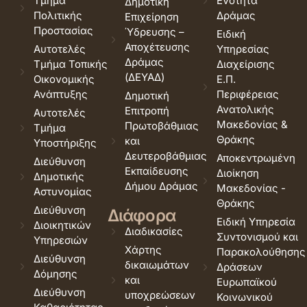
Τμήμα
Ενότητα
Δημοτική
Πολιτικής
Δράμας
Επιχείρηση
Προστασίας
Ύδρευσης –
Ειδική
Αποχέτευσης
Αυτοτελές
Υπηρεσίας
Δράμας
Τμήμα Τοπικής
Διαχείρισης
(ΔΕΥΑΔ)
Οικονομικής
Ε.Π.
Ανάπτυξης
Περιφέρειας
Δημοτική
Ανατολικής
Επιτροπή
Αυτοτελές
Μακεδονίας &
Πρωτοβάθμιας
Τμήμα
Θράκης
και
Υποστήριξης
Δευτεροβάθμιας
Αποκεντρωμένη
Διεύθυνση
Εκπαίδευσης
Διοίκηση
Δημοτικής
Δήμου Δράμας
Μακεδονίας -
Αστυνομίας
Θράκης
Διεύθυνση
Διάφορα
Ειδική Υπηρεσία
Διοικητικών
Διαδικασίες
Συντονισμού και
Υπηρεσιών
Χάρτης
Παρακολούθησης
Διεύθυνση
δικαιωμάτων
Δράσεων
Δόμησης
και
Ευρωπαϊκού
Διεύθυνση
υποχρεώσεων
Κοινωνικού