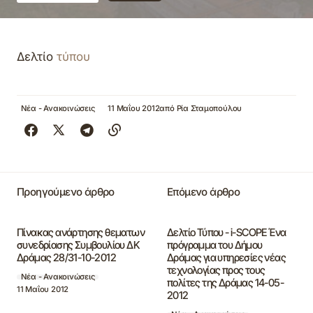
Δελτίο
τύπου
Νέα - Ανακοινώσεις
11 Μαΐου 2012
από
Ρία Σταμοπούλου
Προηγούμενο άρθρο
Επόμενο άρθρο
Πίνακας ανάρτησης θεματων
Δελτίο Τύπου - i-SCOPE Ένα
συνεδρίασης Συμβουλίου ΔΚ
πρόγραμμα του Δήμου
Δράμας 28/31-10-2012
Δράμας για υπηρεσίες νέας
τεχνολογίας προς τους
Νέα - Ανακοινώσεις
πολίτες της Δράμας 14-05-
11 Μαΐου 2012
2012