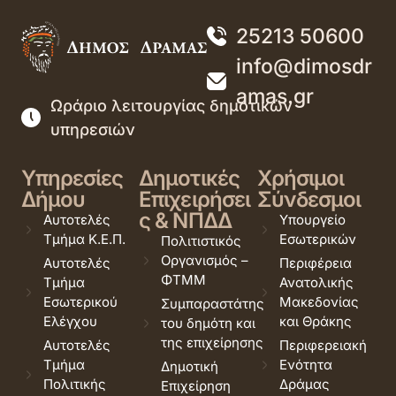
25213 50600
info@dimosdr
amas.gr
Ωράριο λειτουργίας δημοτικών
υπηρεσιών
Υπηρεσίες
Δημοτικές
Χρήσιμοι
Δήμου
Επιχειρήσει
Σύνδεσμοι
ς & ΝΠΔΔ
Αυτοτελές
Υπουργείο
Τμήμα Κ.Ε.Π.
Εσωτερικών
Πολιτιστικός
Οργανισμός –
Αυτοτελές
Περιφέρεια
ΦΤΜΜ
Τμήμα
Ανατολικής
Εσωτερικού
Μακεδονίας
Συμπαραστάτης
Ελέγχου
και Θράκης
του δημότη και
της επιχείρησης
Αυτοτελές
Περιφερειακή
Τμήμα
Ενότητα
Δημοτική
Πολιτικής
Δράμας
Επιχείρηση