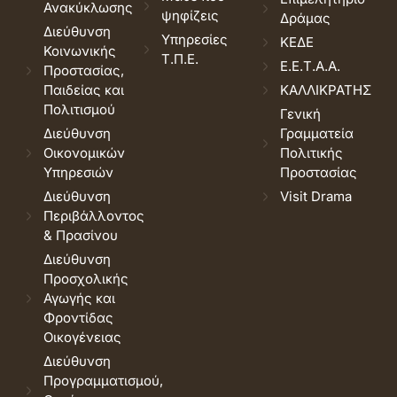
Ανακύκλωσης
ψηφίζεις
Δράμας
Διεύθυνση
Υπηρεσίες
ΚΕΔΕ
Κοινωνικής
Τ.Π.Ε.
Ε.Ε.Τ.Α.Α.
Προστασίας,
Παιδείας και
ΚΑΛΛΙΚΡΑΤΗΣ
Πολιτισμού
Γενική
Διεύθυνση
Γραμματεία
Οικονομικών
Πολιτικής
Υπηρεσιών
Προστασίας
Διεύθυνση
Visit Drama
Περιβάλλοντος
& Πρασίνου
Διεύθυνση
Προσχολικής
Αγωγής και
Φροντίδας
Οικογένειας
Διεύθυνση
Προγραμματισμού,