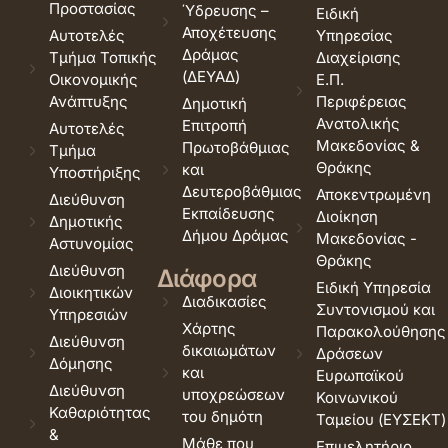
Προστασίας
Ύδρευσης –
Ειδική
Αποχέτευσης
Αυτοτελές
Υπηρεσίας
Δράμας
Τμήμα Τοπικής
Διαχείρισης
(ΔΕΥΑΔ)
Οικονομικής
Ε.Π.
Ανάπτυξης
Περιφέρειας
Δημοτική
Ανατολικής
Επιτροπή
Αυτοτελές
Μακεδονίας &
Πρωτοβάθμιας
Τμήμα
Θράκης
και
Υποστήριξης
Δευτεροβάθμιας
Αποκεντρωμένη
Διεύθυνση
Εκπαίδευσης
Διοίκηση
Δημοτικής
Δήμου Δράμας
Μακεδονίας -
Αστυνομίας
Θράκης
Διεύθυνση
Διάφορα
Ειδική Υπηρεσία
Διοικητικών
Διαδικασίες
Συντονισμού και
Υπηρεσιών
Χάρτης
Παρακολούθησης
Διεύθυνση
δικαιωμάτων
Δράσεων
Δόμησης
και
Ευρωπαϊκού
Διεύθυνση
υποχρεώσεων
Κοινωνικού
Καθαριότητας
του δημότη
Ταμείου (ΕΥΣΕΚΤ)
&
Μάθε που
Επιμελητήριο