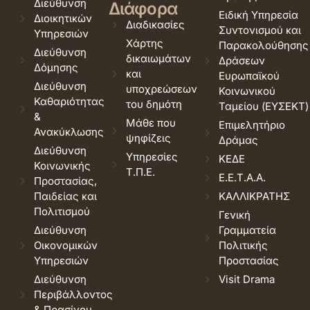
Διεύθυνση
Διάφορα
Ειδική Υπηρεσία
Διοικητικών
Διαδικασίες
Συντονισμού και
Υπηρεσιών
Χάρτης
Παρακολούθησης
Διεύθυνση
δικαιωμάτων
Δράσεων
Δόμησης
και
Ευρωπαϊκού
Διεύθυνση
υποχρεώσεων
Κοινωνικού
Καθαριότητας
του δημότη
Ταμείου (ΕΥΣΕΚΤ)
&
Μάθε που
Επιμελητήριο
Ανακύκλωσης
ψηφίζεις
Δράμας
Διεύθυνση
Υπηρεσίες
ΚΕΔΕ
Κοινωνικής
Τ.Π.Ε.
Ε.Ε.Τ.Α.Α.
Προστασίας,
Παιδείας και
ΚΑΛΛΙΚΡΑΤΗΣ
Πολιτισμού
Γενική
Διεύθυνση
Γραμματεία
Οικονομικών
Πολιτικής
Υπηρεσιών
Προστασίας
Διεύθυνση
Visit Drama
Περιβάλλοντος
& Πρασίνου