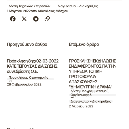
Δ/νση Τεχνικών Υπηρεσιών
Διαγωνισμοί - Διακηρύξεις
1 Μαρτίου 2022
από
Αθανάσιος Μόσχου
Προηγούμενο άρθρο
Επόμενο άρθρο
Πρόσκληση 8ης/02-03-2022
ΠΡΟΣΚΛΗΣΗ ΕΚΔΗΛΩΣΗΣ
ΚΑΤΕΠΕΙΓΟΥΣΑΣ ΔΙΑ ΖΩΣΗΣ
ΕΝΔΙΑΦΕΡΟΝΤΟΣ ΓΙΑ ΤΗΝ
συνεδρίασης Ο.Ε.
ΥΠΗΡΕΣΙΑ ΤΟΠΙΚΗ
ΠΡΩΤΟΒΟΥΛΙΑ
Προσκλήσεις Οικονομικής
ΑΠΑΣΧΟΛΗΣΗΣ
Επ.
28 Φεβρουαρίου 2022
"ΔΗΜΙΟΥΡΓΙΚΗ ΔΡΑΜΑ"
Δ/νση Προγραμματισμού,
Οργάνωσης &
Πληροφορικής
Διαγωνισμοί - Διακηρύξεις
2 Μαρτίου 2022