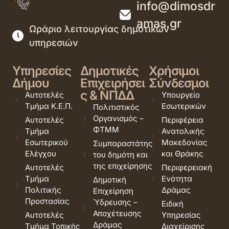
info@dimosdr
amas.gr
Ωράριο λειτουργίας δημοτικών
υπηρεσιών
Υπηρεσίες
Δημοτικές
Χρήσιμοι
Δήμου
Επιχειρήσει
Σύνδεσμοι
ς & ΝΠΔΔ
Αυτοτελές
Υπουργείο
Τμήμα Κ.Ε.Π.
Εσωτερικών
Πολιτιστικός
Οργανισμός –
Αυτοτελές
Περιφέρεια
ΦΤΜΜ
Τμήμα
Ανατολικής
Εσωτερικού
Μακεδονίας
Συμπαραστάτης
Ελέγχου
και Θράκης
του δημότη και
της επιχείρησης
Αυτοτελές
Περιφερειακή
Τμήμα
Ενότητα
Δημοτική
Πολιτικής
Δράμας
Επιχείρηση
Προστασίας
Ύδρευσης –
Ειδική
Αποχέτευσης
Αυτοτελές
Υπηρεσίας
Δράμας
Τμήμα Τοπικής
Διαχείρισης