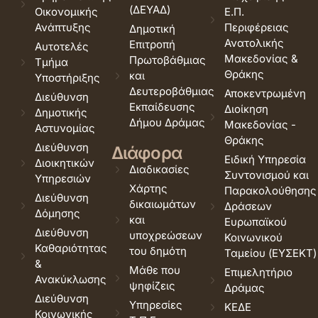
(ΔΕΥΑΔ)
Οικονομικής
Ε.Π.
Ανάπτυξης
Περιφέρειας
Δημοτική
Ανατολικής
Επιτροπή
Αυτοτελές
Μακεδονίας &
Πρωτοβάθμιας
Τμήμα
Θράκης
και
Υποστήριξης
Δευτεροβάθμιας
Αποκεντρωμένη
Διεύθυνση
Εκπαίδευσης
Διοίκηση
Δημοτικής
Δήμου Δράμας
Μακεδονίας -
Αστυνομίας
Θράκης
Διεύθυνση
Διάφορα
Ειδική Υπηρεσία
Διοικητικών
Διαδικασίες
Συντονισμού και
Υπηρεσιών
Χάρτης
Παρακολούθησης
Διεύθυνση
δικαιωμάτων
Δράσεων
Δόμησης
και
Ευρωπαϊκού
Διεύθυνση
υποχρεώσεων
Κοινωνικού
Καθαριότητας
του δημότη
Ταμείου (ΕΥΣΕΚΤ)
&
Μάθε που
Επιμελητήριο
Ανακύκλωσης
ψηφίζεις
Δράμας
Διεύθυνση
Υπηρεσίες
ΚΕΔΕ
Κοινωνικής