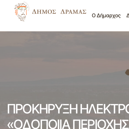
Ο Δήμαρχος
Δ/νση Τεχνικών Υπηρε
Πίνακας θεμάτων της 6ης /25-5-2018
συνεδρίασης της ΔΕΠ
Διαγωνισμοί - Διακηρύ
ΠΡΟΚΗΡΥΞΗ ΗΛΕΚΤΡΟ
«ΟΔΟΠΟΙΙΑ ΠΕΡΙΟΧΗΣ