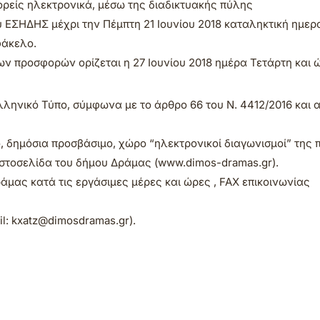
ρείς ηλεκτρονικά, μέσω της διαδικτυακής πύλης
 ΕΣΗΔΗΣ μέχρι την Πέμπτη 21 Ιουνίου 2018 καταληκτική ημερ
φάκελο.
 προσφορών ορίζεται η 27 Ιουνίου 2018 ημέρα Τετάρτη και ώ
ληνικό Τύπο, σύμφωνα με το άρθρο 66 του Ν. 4412/2016 και 
ό, δημόσια προσβάσιμο, χώρο “ηλεκτρονικοί διαγωνισμοί” της
ιστοσελίδα του δήμου Δράμας (www.dimos-dramas.gr).
μας κατά τις εργάσιμες μέρες και ώρες , FAX επικοινωνίας
l: kxatz@dimosdramas.gr).