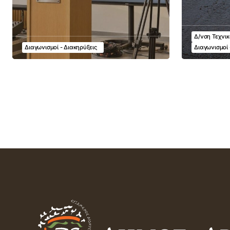
Δ/νση Τεχνι
Διαγωνισμοί - Διακηρύξεις
Διαγωνισμοί 