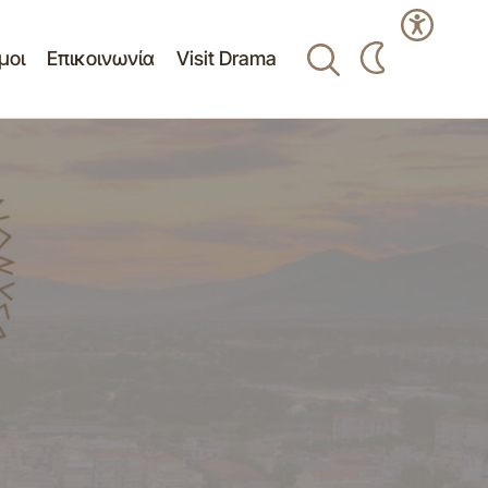
μοι
Επικοινωνία
Visit Drama
Πίνακας της 01/25-05-2018 συνεδρίασης
«ΟΔΟΠΟΙΙΑ
της Δημοτικής Επιτροπής Διαβούλευσης
Δήμου Δράμας