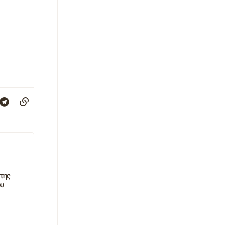
 της
ου