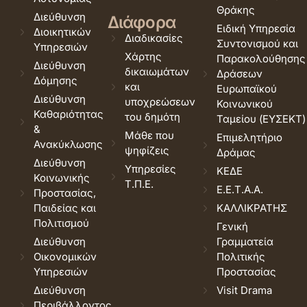
Θράκης
Διεύθυνση
Διάφορα
Ειδική Υπηρεσία
Διοικητικών
Διαδικασίες
Συντονισμού και
Υπηρεσιών
Χάρτης
Παρακολούθησης
Διεύθυνση
δικαιωμάτων
Δράσεων
Δόμησης
και
Ευρωπαϊκού
Διεύθυνση
υποχρεώσεων
Κοινωνικού
Καθαριότητας
του δημότη
Ταμείου (ΕΥΣΕΚΤ)
&
Μάθε που
Επιμελητήριο
Ανακύκλωσης
ψηφίζεις
Δράμας
Διεύθυνση
Υπηρεσίες
ΚΕΔΕ
Κοινωνικής
Τ.Π.Ε.
Ε.Ε.Τ.Α.Α.
Προστασίας,
Παιδείας και
ΚΑΛΛΙΚΡΑΤΗΣ
Πολιτισμού
Γενική
Διεύθυνση
Γραμματεία
Οικονομικών
Πολιτικής
Υπηρεσιών
Προστασίας
Διεύθυνση
Visit Drama
Περιβάλλοντος