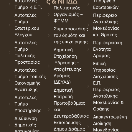
ς & ΝΠΔΔ
Αυτοτελές
Υπουργείο
Τμήμα Κ.Ε.Π.
Εσωτερικών
Πολιτιστικός
Οργανισμός –
Αυτοτελές
Περιφέρεια
ΦΤΜΜ
Τμήμα
Ανατολικής
Εσωτερικού
Μακεδονίας
Συμπαραστάτης
Ελέγχου
και Θράκης
του δημότη και
της επιχείρησης
Αυτοτελές
Περιφερειακή
Τμήμα
Ενότητα
Δημοτική
Πολιτικής
Δράμας
Επιχείρηση
Προστασίας
Ύδρευσης –
Ειδική
Αποχέτευσης
Αυτοτελές
Υπηρεσίας
Δράμας
Τμήμα Τοπικής
Διαχείρισης
(ΔΕΥΑΔ)
Οικονομικής
Ε.Π.
Ανάπτυξης
Περιφέρειας
Δημοτική
Ανατολικής
Επιτροπή
Αυτοτελές
Μακεδονίας &
Πρωτοβάθμιας
Τμήμα
Θράκης
και
Υποστήριξης
Δευτεροβάθμιας
Αποκεντρωμένη
Διεύθυνση
Εκπαίδευσης
Διοίκηση
Δημοτικής
Δήμου Δράμας
Μακεδονίας -
Αστυνομίας