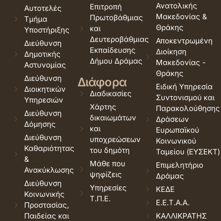
Ανατολικής
Επιτροπή
Αυτοτελές
Μακεδονίας &
Πρωτοβάθμιας
Τμήμα
Θράκης
και
Υποστήριξης
Δευτεροβάθμιας
Αποκεντρωμένη
Διεύθυνση
Εκπαίδευσης
Διοίκηση
Δημοτικής
Δήμου Δράμας
Μακεδονίας -
Αστυνομίας
Θράκης
Διεύθυνση
Διάφορα
Ειδική Υπηρεσία
Διοικητικών
Διαδικασίες
Συντονισμού και
Υπηρεσιών
Χάρτης
Παρακολούθησης
Διεύθυνση
δικαιωμάτων
Δράσεων
Δόμησης
και
Ευρωπαϊκού
Διεύθυνση
υποχρεώσεων
Κοινωνικού
Καθαριότητας
του δημότη
Ταμείου (ΕΥΣΕΚΤ)
&
Μάθε που
Επιμελητήριο
Ανακύκλωσης
ψηφίζεις
Δράμας
Διεύθυνση
Υπηρεσίες
ΚΕΔΕ
Κοινωνικής
Τ.Π.Ε.
Ε.Ε.Τ.Α.Α.
Προστασίας,
Παιδείας και
ΚΑΛΛΙΚΡΑΤΗΣ