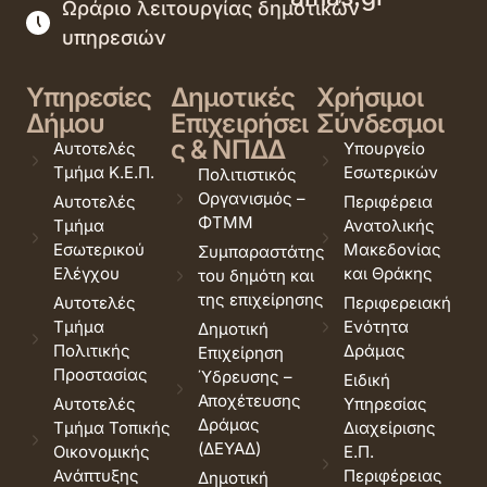
Ωράριο λειτουργίας δημοτικών
υπηρεσιών
Υπηρεσίες
Δημοτικές
Χρήσιμοι
Δήμου
Επιχειρήσει
Σύνδεσμοι
ς & ΝΠΔΔ
Αυτοτελές
Υπουργείο
Τμήμα Κ.Ε.Π.
Εσωτερικών
Πολιτιστικός
Οργανισμός –
Αυτοτελές
Περιφέρεια
ΦΤΜΜ
Τμήμα
Ανατολικής
Εσωτερικού
Μακεδονίας
Συμπαραστάτης
Ελέγχου
και Θράκης
του δημότη και
της επιχείρησης
Αυτοτελές
Περιφερειακή
Τμήμα
Ενότητα
Δημοτική
Πολιτικής
Δράμας
Επιχείρηση
Προστασίας
Ύδρευσης –
Ειδική
Αποχέτευσης
Αυτοτελές
Υπηρεσίας
Δράμας
Τμήμα Τοπικής
Διαχείρισης
(ΔΕΥΑΔ)
Οικονομικής
Ε.Π.
Ανάπτυξης
Περιφέρειας
Δημοτική