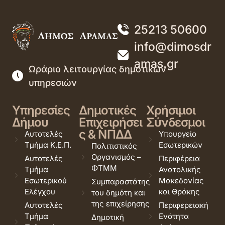
25213 50600
info@dimosdr
amas.gr
Ωράριο λειτουργίας δημοτικών
υπηρεσιών
Υπηρεσίες
Δημοτικές
Χρήσιμοι
Δήμου
Επιχειρήσει
Σύνδεσμοι
ς & ΝΠΔΔ
Αυτοτελές
Υπουργείο
Τμήμα Κ.Ε.Π.
Εσωτερικών
Πολιτιστικός
Οργανισμός –
Αυτοτελές
Περιφέρεια
ΦΤΜΜ
Τμήμα
Ανατολικής
Εσωτερικού
Μακεδονίας
Συμπαραστάτης
Ελέγχου
και Θράκης
του δημότη και
της επιχείρησης
Αυτοτελές
Περιφερειακή
Τμήμα
Ενότητα
Δημοτική