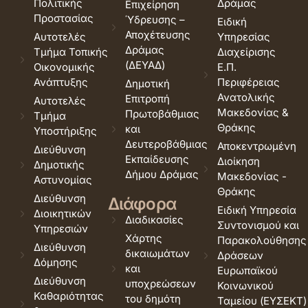
Πολιτικής
Δράμας
Επιχείρηση
Προστασίας
Ύδρευσης –
Ειδική
Αποχέτευσης
Αυτοτελές
Υπηρεσίας
Δράμας
Τμήμα Τοπικής
Διαχείρισης
(ΔΕΥΑΔ)
Οικονομικής
Ε.Π.
Ανάπτυξης
Περιφέρειας
Δημοτική
Ανατολικής
Επιτροπή
Αυτοτελές
Μακεδονίας &
Πρωτοβάθμιας
Τμήμα
Θράκης
και
Υποστήριξης
Δευτεροβάθμιας
Αποκεντρωμένη
Διεύθυνση
Εκπαίδευσης
Διοίκηση
Δημοτικής
Δήμου Δράμας
Μακεδονίας -
Αστυνομίας
Θράκης
Διεύθυνση
Διάφορα
Ειδική Υπηρεσία
Διοικητικών
Διαδικασίες
Συντονισμού και
Υπηρεσιών
Χάρτης
Παρακολούθησης
Διεύθυνση
δικαιωμάτων
Δράσεων
Δόμησης
και
Ευρωπαϊκού
Διεύθυνση
υποχρεώσεων
Κοινωνικού
Καθαριότητας
του δημότη
Ταμείου (ΕΥΣΕΚΤ)