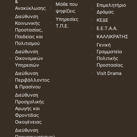
&
Μάθε που
Επιμελητήριο
Ανακύκλωσης
ψηφίζεις
Δράμας
Διεύθυνση
Υπηρεσίες
ΚΕΔΕ
Κοινωνικής
Τ.Π.Ε.
Ε.Ε.Τ.Α.Α.
Προστασίας,
Παιδείας και
ΚΑΛΛΙΚΡΑΤΗΣ
Πολιτισμού
Γενική
Διεύθυνση
Γραμματεία
Οικονομικών
Πολιτικής
Υπηρεσιών
Προστασίας
Διεύθυνση
Visit Drama
Περιβάλλοντος
& Πρασίνου
Διεύθυνση
Προσχολικής
Αγωγής και
Φροντίδας
Οικογένειας
Διεύθυνση
Προγραμματισμού,