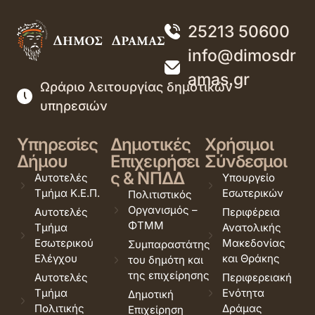
25213 50600
info@dimosdr
amas.gr
Ωράριο λειτουργίας δημοτικών
υπηρεσιών
Υπηρεσίες
Δημοτικές
Χρήσιμοι
Δήμου
Επιχειρήσει
Σύνδεσμοι
ς & ΝΠΔΔ
Αυτοτελές
Υπουργείο
Τμήμα Κ.Ε.Π.
Εσωτερικών
Πολιτιστικός
Οργανισμός –
Αυτοτελές
Περιφέρεια
ΦΤΜΜ
Τμήμα
Ανατολικής
Εσωτερικού
Μακεδονίας
Συμπαραστάτης
Ελέγχου
και Θράκης
του δημότη και
της επιχείρησης
Αυτοτελές
Περιφερειακή
Τμήμα
Ενότητα
Δημοτική
Πολιτικής
Δράμας
Επιχείρηση