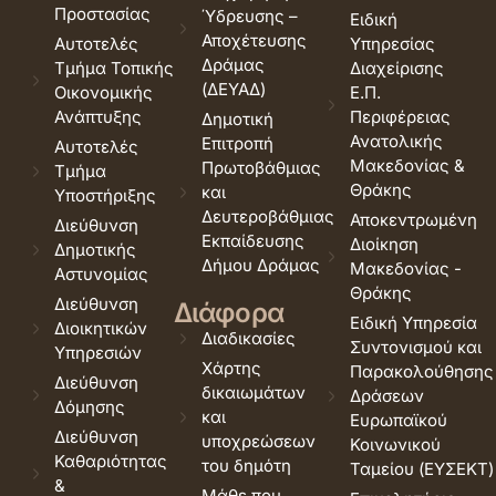
Προστασίας
Ύδρευσης –
Ειδική
Αποχέτευσης
Αυτοτελές
Υπηρεσίας
Δράμας
Τμήμα Τοπικής
Διαχείρισης
(ΔΕΥΑΔ)
Οικονομικής
Ε.Π.
Ανάπτυξης
Περιφέρειας
Δημοτική
Ανατολικής
Επιτροπή
Αυτοτελές
Μακεδονίας &
Πρωτοβάθμιας
Τμήμα
Θράκης
και
Υποστήριξης
Δευτεροβάθμιας
Αποκεντρωμένη
Διεύθυνση
Εκπαίδευσης
Διοίκηση
Δημοτικής
Δήμου Δράμας
Μακεδονίας -
Αστυνομίας
Θράκης
Διεύθυνση
Διάφορα
Ειδική Υπηρεσία
Διοικητικών
Διαδικασίες
Συντονισμού και
Υπηρεσιών
Χάρτης
Παρακολούθησης
Διεύθυνση
δικαιωμάτων
Δράσεων
Δόμησης
και
Ευρωπαϊκού
Διεύθυνση
υποχρεώσεων
Κοινωνικού
Καθαριότητας
του δημότη
Ταμείου (ΕΥΣΕΚΤ)
&
Μάθε που