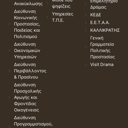
Επιμελητήριο
Ανακύκλωσης
ψηφίζεις
Δράμας
Διεύθυνση
Υπηρεσίες
ΚΕΔΕ
Κοινωνικής
Τ.Π.Ε.
Ε.Ε.Τ.Α.Α.
Προστασίας,
Παιδείας και
ΚΑΛΛΙΚΡΑΤΗΣ
Πολιτισμού
Γενική
Διεύθυνση
Γραμματεία
Οικονομικών
Πολιτικής
Υπηρεσιών
Προστασίας
Διεύθυνση
Visit Drama
Περιβάλλοντος
& Πρασίνου
Διεύθυνση
Προσχολικής
Αγωγής και
Φροντίδας
Οικογένειας
Διεύθυνση
Προγραμματισμού,