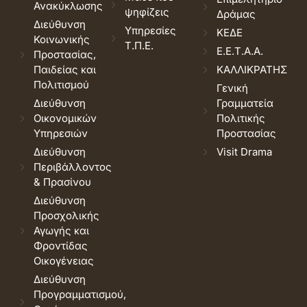
Ανακύκλωσης
ψηφίζεις
Δράμας
Διεύθυνση
Υπηρεσίες
ΚΕΔΕ
Κοινωνικής
Τ.Π.Ε.
Ε.Ε.Τ.Α.Α.
Προστασίας,
Παιδείας και
ΚΑΛΛΙΚΡΑΤΗΣ
Πολιτισμού
Γενική
Διεύθυνση
Γραμματεία
Οικονομικών
Πολιτικής
Υπηρεσιών
Προστασίας
Διεύθυνση
Visit Drama
Περιβάλλοντος
& Πρασίνου
Διεύθυνση
Προσχολικής
Αγωγής και
Φροντίδας
Οικογένειας
Διεύθυνση
Προγραμματισμού,