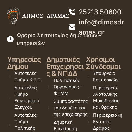
25213 50600
info@dimosdr
amas.gr
Ωράριο λειτουργίας δημοτικών
υπηρεσιών
Υπηρεσίες
Δημοτικές
Χρήσιμοι
Δήμου
Επιχειρήσει
Σύνδεσμοι
ς & ΝΠΔΔ
Αυτοτελές
Υπουργείο
Τμήμα Κ.Ε.Π.
Εσωτερικών
Πολιτιστικός
Οργανισμός –
Αυτοτελές
Περιφέρεια
ΦΤΜΜ
Τμήμα
Ανατολικής
Εσωτερικού
Μακεδονίας
Συμπαραστάτης
Ελέγχου
και Θράκης
του δημότη και
της επιχείρησης
Αυτοτελές
Περιφερειακή
Τμήμα
Ενότητα
Δημοτική
Πολιτικής
Δράμας
Επιχείρηση