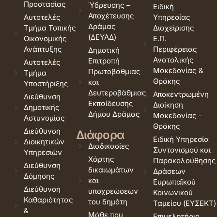
Προστασίας
Ύδρευσης –
Ειδική
Αποχέτευσης
Αυτοτελές
Υπηρεσίας
Δράμας
Τμήμα Τοπικής
Διαχείρισης
(ΔΕΥΑΔ)
Οικονομικής
Ε.Π.
Ανάπτυξης
Περιφέρειας
Δημοτική
Ανατολικής
Επιτροπή
Αυτοτελές
Μακεδονίας &
Πρωτοβάθμιας
Τμήμα
Θράκης
και
Υποστήριξης
Δευτεροβάθμιας
Αποκεντρωμένη
Διεύθυνση
Εκπαίδευσης
Διοίκηση
Δημοτικής
Δήμου Δράμας
Μακεδονίας -
Αστυνομίας
Θράκης
Διεύθυνση
Διάφορα
Ειδική Υπηρεσία
Διοικητικών
Διαδικασίες
Συντονισμού και
Υπηρεσιών
Χάρτης
Παρακολούθησης
Διεύθυνση
δικαιωμάτων
Δράσεων
Δόμησης
και
Ευρωπαϊκού
Διεύθυνση
υποχρεώσεων
Κοινωνικού
Καθαριότητας
του δημότη
Ταμείου (ΕΥΣΕΚΤ)
&
Μάθε που
Επιμελητήριο