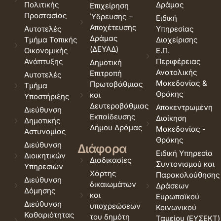
Πολιτικής
Δράμας
Επιχείρηση
Προστασίας
Ύδρευσης –
Ειδική
Αποχέτευσης
Αυτοτελές
Υπηρεσίας
Δράμας
Τμήμα Τοπικής
Διαχείρισης
(ΔΕΥΑΔ)
Οικονομικής
Ε.Π.
Ανάπτυξης
Περιφέρειας
Δημοτική
Ανατολικής
Επιτροπή
Αυτοτελές
Μακεδονίας &
Πρωτοβάθμιας
Τμήμα
Θράκης
και
Υποστήριξης
Δευτεροβάθμιας
Αποκεντρωμένη
Διεύθυνση
Εκπαίδευσης
Διοίκηση
Δημοτικής
Δήμου Δράμας
Μακεδονίας -
Αστυνομίας
Θράκης
Διεύθυνση
Διάφορα
Ειδική Υπηρεσία
Διοικητικών
Διαδικασίες
Συντονισμού και
Υπηρεσιών
Χάρτης
Παρακολούθησης
Διεύθυνση
δικαιωμάτων
Δράσεων
Δόμησης
και
Ευρωπαϊκού
Διεύθυνση
υποχρεώσεων
Κοινωνικού
Καθαριότητας
του δημότη
Ταμείου (ΕΥΣΕΚΤ)