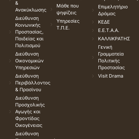
&
Μάθε που
Επιμελητήριο
Ανακύκλωσης
ψηφίζεις
Δράμας
Διεύθυνση
Υπηρεσίες
ΚΕΔΕ
Κοινωνικής
Τ.Π.Ε.
Ε.Ε.Τ.Α.Α.
Προστασίας,
Παιδείας και
ΚΑΛΛΙΚΡΑΤΗΣ
Πολιτισμού
Γενική
Διεύθυνση
Γραμματεία
Οικονομικών
Πολιτικής
Υπηρεσιών
Προστασίας
Διεύθυνση
Visit Drama
Περιβάλλοντος
& Πρασίνου
Διεύθυνση
Προσχολικής
Αγωγής και
Φροντίδας
Οικογένειας
Διεύθυνση