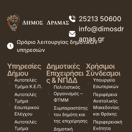
25213 50600
info@dimosdr
amas.gr
Ωράριο λειτουργίας δημοτικών
υπηρεσιών
Υπηρεσίες
Δημοτικές
Χρήσιμοι
Δήμου
Επιχειρήσει
Σύνδεσμοι
ς & ΝΠΔΔ
Αυτοτελές
Υπουργείο
Τμήμα Κ.Ε.Π.
Εσωτερικών
Πολιτιστικός
Οργανισμός –
Αυτοτελές
Περιφέρεια
ΦΤΜΜ
Τμήμα
Ανατολικής
Εσωτερικού
Μακεδονίας
Συμπαραστάτης
Ελέγχου
και Θράκης
του δημότη και
της επιχείρησης
Αυτοτελές
Περιφερειακή
Τμήμα
Ενότητα
Δημοτική