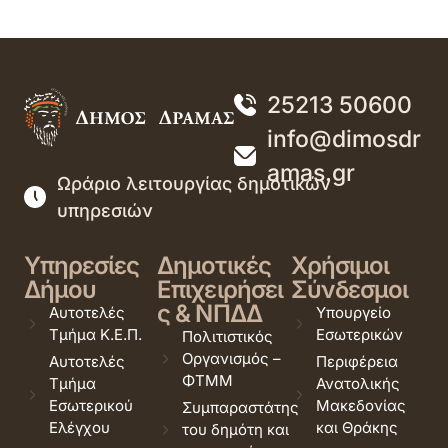
25213 50600
info@dimosdr
amas.gr
Ωράριο λειτουργίας δημοτικών
υπηρεσιών
Υπηρεσίες
Δημοτικές
Χρήσιμοι
Δήμου
Επιχειρήσει
Σύνδεσμοι
ς & ΝΠΔΔ
Αυτοτελές
Υπουργείο
Τμήμα Κ.Ε.Π.
Εσωτερικών
Πολιτιστικός
Οργανισμός –
Αυτοτελές
Περιφέρεια
ΦΤΜΜ
Τμήμα
Ανατολικής
Εσωτερικού
Μακεδονίας
Συμπαραστάτης
Ελέγχου
και Θράκης
του δημότη και