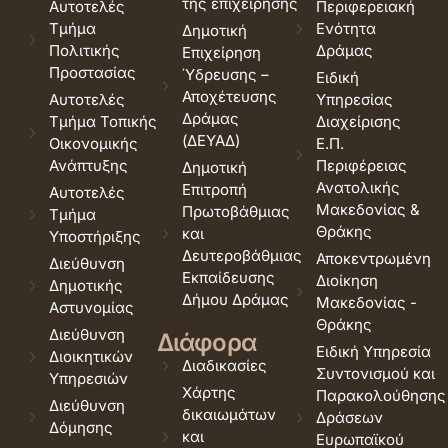
της επιχείρησης
Αυτοτελές
Περιφερειακή
Τμήμα
Ενότητα
Δημοτική
Πολιτικής
Δράμας
Επιχείρηση
Προστασίας
Ύδρευσης –
Ειδική
Αποχέτευσης
Αυτοτελές
Υπηρεσίας
Δράμας
Τμήμα Τοπικής
Διαχείρισης
(ΔΕΥΑΔ)
Οικονομικής
Ε.Π.
Ανάπτυξης
Περιφέρειας
Δημοτική
Ανατολικής
Επιτροπή
Αυτοτελές
Μακεδονίας &
Πρωτοβάθμιας
Τμήμα
Θράκης
και
Υποστήριξης
Δευτεροβάθμιας
Αποκεντρωμένη
Διεύθυνση
Εκπαίδευσης
Διοίκηση
Δημοτικής
Δήμου Δράμας
Μακεδονίας -
Αστυνομίας
Θράκης
Διεύθυνση
Διάφορα
Ειδική Υπηρεσία
Διοικητικών
Διαδικασίες
Συντονισμού και
Υπηρεσιών
Χάρτης
Παρακολούθησης
Διεύθυνση
δικαιωμάτων
Δράσεων
Δόμησης
και
Ευρωπαϊκού