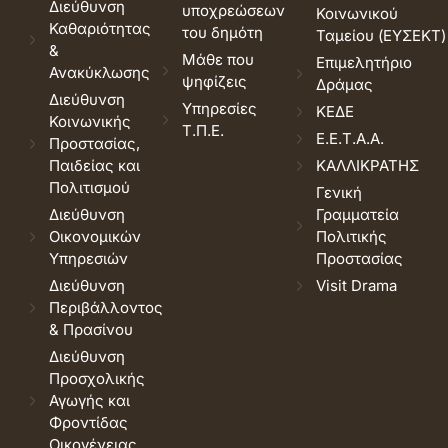
Διεύθυνση
υποχρεώσεων
Κοινωνικού
Καθαριότητας
του δημότη
Ταμείου (ΕΥΣΕΚΤ)
&
Μάθε που
Επιμελητήριο
Ανακύκλωσης
ψηφίζεις
Δράμας
Διεύθυνση
Υπηρεσίες
ΚΕΔΕ
Κοινωνικής
Τ.Π.Ε.
Ε.Ε.Τ.Α.Α.
Προστασίας,
Παιδείας και
ΚΑΛΛΙΚΡΑΤΗΣ
Πολιτισμού
Γενική
Διεύθυνση
Γραμματεία
Οικονομικών
Πολιτικής
Υπηρεσιών
Προστασίας
Διεύθυνση
Visit Drama
Περιβάλλοντος
& Πρασίνου
Διεύθυνση
Προσχολικής
Αγωγής και
Φροντίδας
Οικογένειας