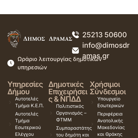
25213 50600
info@dimosdr
amas.gr
Ωράριο λειτουργίας δημοτικών
υπηρεσιών
Υπηρεσίες
Δημοτικές
Χρήσιμοι
Δήμου
Επιχειρήσει
Σύνδεσμοι
ς & ΝΠΔΔ
Αυτοτελές
Υπουργείο
Τμήμα Κ.Ε.Π.
Εσωτερικών
Πολιτιστικός
Οργανισμός –
Αυτοτελές
Περιφέρεια
ΦΤΜΜ
Τμήμα
Ανατολικής
Εσωτερικού
Μακεδονίας
Συμπαραστάτης
Ελέγχου
και Θράκης
του δημότη και