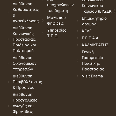
Διεύθυνση
υποχρεώσεων
Κοινωνικού
Καθαριότητας
του δημότη
Ταμείου (ΕΥΣΕΚΤ)
&
Μάθε που
Επιμελητήριο
Ανακύκλωσης
ψηφίζεις
Δράμας
Διεύθυνση
Υπηρεσίες
ΚΕΔΕ
Κοινωνικής
Τ.Π.Ε.
Ε.Ε.Τ.Α.Α.
Προστασίας,
Παιδείας και
ΚΑΛΛΙΚΡΑΤΗΣ
Πολιτισμού
Γενική
Διεύθυνση
Γραμματεία
Οικονομικών
Πολιτικής
Υπηρεσιών
Προστασίας
Διεύθυνση
Visit Drama
Περιβάλλοντος
& Πρασίνου
Διεύθυνση
Προσχολικής
Αγωγής και
Φροντίδας