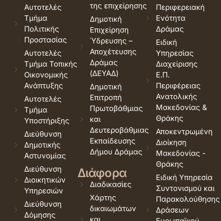
της επιχείρησης
Αυτοτελές
Περιφερειακή
Τμήμα
Ενότητα
Δημοτική
Πολιτικής
Δράμας
Επιχείρηση
Προστασίας
Ύδρευσης –
Ειδική
Αποχέτευσης
Αυτοτελές
Υπηρεσίας
Δράμας
Τμήμα Τοπικής
Διαχείρισης
(ΔΕΥΑΔ)
Οικονομικής
Ε.Π.
Ανάπτυξης
Περιφέρειας
Δημοτική
Ανατολικής
Επιτροπή
Αυτοτελές
Μακεδονίας &
Πρωτοβάθμιας
Τμήμα
Θράκης
και
Υποστήριξης
Δευτεροβάθμιας
Αποκεντρωμένη
Διεύθυνση
Εκπαίδευσης
Διοίκηση
Δημοτικής
Δήμου Δράμας
Μακεδονίας -
Αστυνομίας
Θράκης
Διεύθυνση
Διάφορα
Ειδική Υπηρεσία
Διοικητικών
Διαδικασίες
Συντονισμού και
Υπηρεσιών
Χάρτης
Παρακολούθησης
Διεύθυνση
δικαιωμάτων
Δράσεων
Δόμησης
και
Ευρωπαϊκού