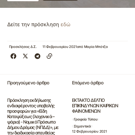
Δείτε την πρόσκληση
εδώ
Προσκλήσεις Δ.Σ.
11 Φεβρουαρίου 2021
από
Μαρία Μπότζα
Προηγούμενο άρθρο
Επόμενο άρθρο
Πρόσκληση εκδήλωσης
ΕΚΤΑΚΤΟ ΔΕΛΤΙΟ
ενδιαφέροντος υποβολής
ΕΠΙΚΙΝΔΥΝΩΝ ΚΑΙΡΙΚΩΝ
προσφορών για «Είδη
ΦΑΙΝΟΜΕΝΩΝ
Καταψύξεως (λαχανικά –
Γραφείο Τύπου
ψάρια) - Νομικό Πρόσωπο
Σημαντικά
Δήμου Δράμας (ΝΠΔΔ)», με
12 Φεβρουαρίου 2021
την διαδικασία απευθείας