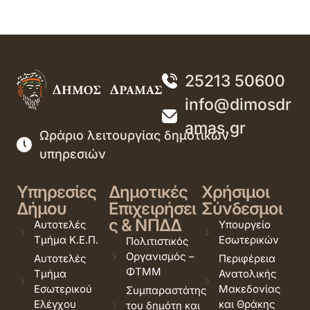
25213 50600
info@dimosdr
amas.gr
Ωράριο λειτουργίας δημοτικών
υπηρεσιών
Υπηρεσίες
Δημοτικές
Χρήσιμοι
Δήμου
Επιχειρήσει
Σύνδεσμοι
ς & ΝΠΔΔ
Αυτοτελές
Υπουργείο
Τμήμα Κ.Ε.Π.
Εσωτερικών
Πολιτιστικός
Οργανισμός –
Αυτοτελές
Περιφέρεια
ΦΤΜΜ
Τμήμα
Ανατολικής
Εσωτερικού
Μακεδονίας
Συμπαραστάτης
Ελέγχου
και Θράκης
του δημότη και