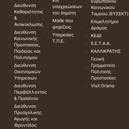
και
Ευρωπαϊκού
Διεύθυνση
υποχρεώσεων
Κοινωνικού
Καθαριότητας
του δημότη
Ταμείου (ΕΥΣΕΚΤ)
&
Μάθε που
Επιμελητήριο
Ανακύκλωσης
ψηφίζεις
Δράμας
Διεύθυνση
Υπηρεσίες
ΚΕΔΕ
Κοινωνικής
Τ.Π.Ε.
Ε.Ε.Τ.Α.Α.
Προστασίας,
Παιδείας και
ΚΑΛΛΙΚΡΑΤΗΣ
Πολιτισμού
Γενική
Διεύθυνση
Γραμματεία
Οικονομικών
Πολιτικής
Υπηρεσιών
Προστασίας
Διεύθυνση
Visit Drama
Περιβάλλοντος
& Πρασίνου
Διεύθυνση
Προσχολικής
Αγωγής και
Φροντίδας