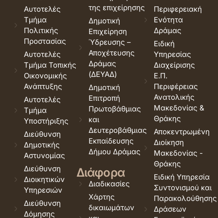
της επιχείρησης
Αυτοτελές
Περιφερειακή
Τμήμα
Ενότητα
Δημοτική
Πολιτικής
Δράμας
Επιχείρηση
Προστασίας
Ύδρευσης –
Ειδική
Αποχέτευσης
Αυτοτελές
Υπηρεσίας
Δράμας
Τμήμα Τοπικής
Διαχείρισης
(ΔΕΥΑΔ)
Οικονομικής
Ε.Π.
Ανάπτυξης
Περιφέρειας
Δημοτική
Ανατολικής
Επιτροπή
Αυτοτελές
Μακεδονίας &
Πρωτοβάθμιας
Τμήμα
Θράκης
και
Υποστήριξης
Δευτεροβάθμιας
Αποκεντρωμένη
Διεύθυνση
Εκπαίδευσης
Διοίκηση
Δημοτικής
Δήμου Δράμας
Μακεδονίας -
Αστυνομίας
Θράκης
Διεύθυνση
Διάφορα
Ειδική Υπηρεσία
Διοικητικών
Διαδικασίες
Συντονισμού και
Υπηρεσιών
Χάρτης
Παρακολούθησης
Διεύθυνση
δικαιωμάτων
Δράσεων
Δόμησης