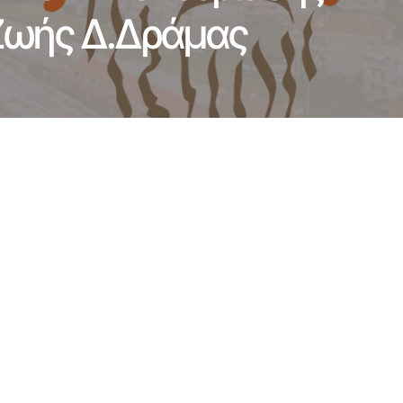
 Ζωής Δ.Δράμας