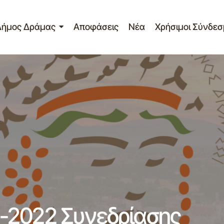
Δήμος Δράμας
Αποφάσεις
Νέα
Χρήσιμοι Σύνδεσ
Πρόσκληση 7ης/05-09-2022 Συνεδρίασης Επιτροπής
ητας
Ζωής Δ.Δράμας
-2022 Συνεδρίασης