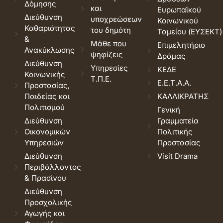
Δόμησης
και
Ευρωπαϊκού
Διεύθυνση
υποχρεώσεων
Κοινωνικού
Καθαριότητας
του δημότη
Ταμείου (ΕΥΣΕΚΤ)
&
Μάθε που
Επιμελητήριο
Ανακύκλωσης
ψηφίζεις
Δράμας
Διεύθυνση
Υπηρεσίες
ΚΕΔΕ
Κοινωνικής
Τ.Π.Ε.
Ε.Ε.Τ.Α.Α.
Προστασίας,
Παιδείας και
ΚΑΛΛΙΚΡΑΤΗΣ
Πολιτισμού
Γενική
Διεύθυνση
Γραμματεία
Οικονομικών
Πολιτικής
Υπηρεσιών
Προστασίας
Διεύθυνση
Visit Drama
Περιβάλλοντος
& Πρασίνου
Διεύθυνση
Προσχολικής
Αγωγής και