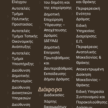
Ελέγχου
και Θράκης
του δημότη και
της επιχείρησης
Αυτοτελές
Περιφερειακή
Τμήμα
Ενότητα
Δημοτική
Πολιτικής
Δράμας
Επιχείρηση
Προστασίας
Ύδρευσης –
Ειδική
Αποχέτευσης
Αυτοτελές
Υπηρεσίας
Δράμας
Τμήμα Τοπικής
Διαχείρισης
(ΔΕΥΑΔ)
Οικονομικής
Ε.Π.
Ανάπτυξης
Περιφέρειας
Δημοτική
Ανατολικής
Επιτροπή
Αυτοτελές
Μακεδονίας &
Πρωτοβάθμιας
Τμήμα
Θράκης
και
Υποστήριξης
Δευτεροβάθμιας
Αποκεντρωμένη
Διεύθυνση
Εκπαίδευσης
Διοίκηση
Δημοτικής
Δήμου Δράμας
Μακεδονίας -
Αστυνομίας
Θράκης
Διεύθυνση
Διάφορα
Ειδική Υπηρεσία
Διοικητικών
Διαδικασίες
Συντονισμού και
Υπηρεσιών
Χάρτης
Παρακολούθησης
Διεύθυνση
δικαιωμάτων
Δράσεων