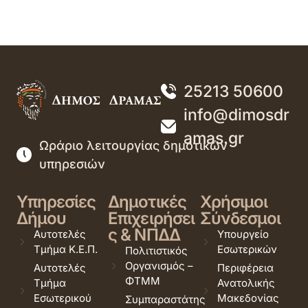
25213 50600
info@dimosdr
amas.gr
Ωράριο λειτουργίας δημοτικών
υπηρεσιών
Υπηρεσίες
Δημοτικές
Χρήσιμοι
Δήμου
Επιχειρήσει
Σύνδεσμοι
ς & ΝΠΔΔ
Αυτοτελές
Υπουργείο
Τμήμα Κ.Ε.Π.
Εσωτερικών
Πολιτιστικός
Οργανισμός –
Αυτοτελές
Περιφέρεια
ΦΤΜΜ
Τμήμα
Ανατολικής
Εσωτερικού
Μακεδονίας
Συμπαραστάτης