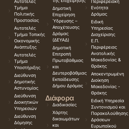
της επιχείρησης
Αυτοτελές
Περιφερειακή
Τμήμα
Ενότητα
Δημοτική
Πολιτικής
Δράμας
Επιχείρηση
Προστασίας
Ύδρευσης –
Ειδική
Αποχέτευσης
Αυτοτελές
Υπηρεσίας
Δράμας
Τμήμα Τοπικής
Διαχείρισης
(ΔΕΥΑΔ)
Οικονομικής
Ε.Π.
Ανάπτυξης
Περιφέρειας
Δημοτική
Ανατολικής
Επιτροπή
Αυτοτελές
Μακεδονίας &
Πρωτοβάθμιας
Τμήμα
Θράκης
και
Υποστήριξης
Δευτεροβάθμιας
Αποκεντρωμένη
Διεύθυνση
Εκπαίδευσης
Διοίκηση
Δημοτικής
Δήμου Δράμας
Μακεδονίας -
Αστυνομίας
Θράκης
Διεύθυνση
Διάφορα
Ειδική Υπηρεσία
Διοικητικών
Διαδικασίες
Συντονισμού και
Υπηρεσιών
Χάρτης
Παρακολούθησης
Διεύθυνση
δικαιωμάτων
Δράσεων
Δόμησης
και
Ευρωπαϊκού