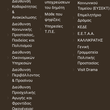
Διεύθυνση
υποχρεώσεων
Κοινωνικού
Καθαριότητας
του δημότη
Ταμείου (ΕΥΣΕΚΤ)
&
Μάθε που
Επιμελητήριο
Ανακύκλωσης
ψηφίζεις
Δράμας
Διεύθυνση
Υπηρεσίες
ΚΕΔΕ
Κοινωνικής
Τ.Π.Ε.
Ε.Ε.Τ.Α.Α.
Προστασίας,
Παιδείας και
ΚΑΛΛΙΚΡΑΤΗΣ
Πολιτισμού
Γενική
Διεύθυνση
Γραμματεία
Οικονομικών
Πολιτικής
Υπηρεσιών
Προστασίας
Διεύθυνση
Visit Drama
Περιβάλλοντος
& Πρασίνου
Διεύθυνση
Προσχολικής
Αγωγής και
Φροντίδας
Οικογένειας