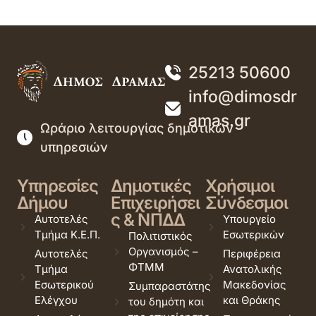
25213 50600
info@dimosdr
amas.gr
Ωράριο λειτουργίας δημοτικών
υπηρεσιών
Υπηρεσίες
Δημοτικές
Χρήσιμοι
Δήμου
Επιχειρήσει
Σύνδεσμοι
ς & ΝΠΔΔ
Αυτοτελές
Υπουργείο
Τμήμα Κ.Ε.Π.
Εσωτερικών
Πολιτιστικός
Οργανισμός –
Αυτοτελές
Περιφέρεια
ΦΤΜΜ
Τμήμα
Ανατολικής
Εσωτερικού
Μακεδονίας
Συμπαραστάτης
Ελέγχου
και Θράκης
του δημότη και