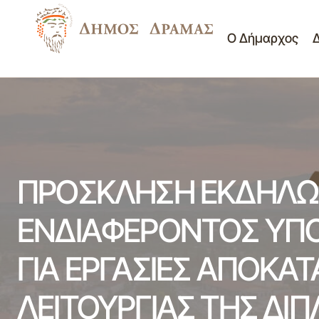
Ο Δήμαρχος
ΠΡΟΚΗΡΥΞΗ ΑΝΟΙΚΤΟΥ ΔΙΑΓΩΝΙΣΜΟΥ
ΠΡΟ
ΓΙΑ ΤΗΝ ΑΝΑΘΕΣΗ ΤΗΣ ΓΕΝΙΚΗΣ
Διαγωνισμοί
ΥΠΗΡΕΣΙΑΣ τίτλο «Υπηρεσίες
ΕΡΓ
-
επεξεργασίας και διάθεσης των
Διακηρύξεις
ΣΤΟ
αποβλήτων κήπων και πάρκων» για τα
έτη 2023 και 2024
ΠΡΟΣΚΛΗΣΗ ΕΚΔΗΛΩ
ΕΝΔΙΑΦΕΡΟΝΤΟΣ ΥΠ
ΓΙΑ ΕΡΓΑΣΙΕΣ ΑΠΟΚΑ
ΛΕΙΤΟΥΡΓΙΑΣ ΤΗΣ ΔΙ