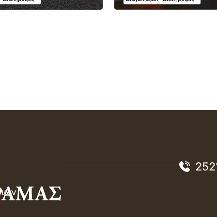
252
σιών