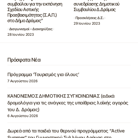
συμβούλου για την εκπόνηση
συνεδρίασης Δημοτικού
Σχεδίου Αστικής
Συμβουλίου Δ.Δράμας
Προσβασιμότητας (Σ.Α.Π.)
Προσκλήσεις Δ.Σ.
στο Δήμο Δράμας”
29 Ιουνίου 2023
Διαγωνισμοί - Διακηρύξεις
28 Ιουνίου 2023
Πρόσφατα Νέα
Πρόγραμμα ‘Τουρισμός για όλους’
7 Αυγούστου 2026
ΚΑΝΟΝΙΣΜΟΣ ΔΗΜΟΤΙΚΗΣ ΣΥΓΚΟΙΝΩΝΙΑΣ (ειδικά
δρομολόγια για τις ανάγκες της υπαίθριας λαϊκής αγοράς
του Δ. Δράμας)
6 Αυγούστου 2026
Δωρεά από τα παιδιά του θερινού προγράμματος “Active
Summer” του Γυμναστικού Συλλόγου Δράμας στο