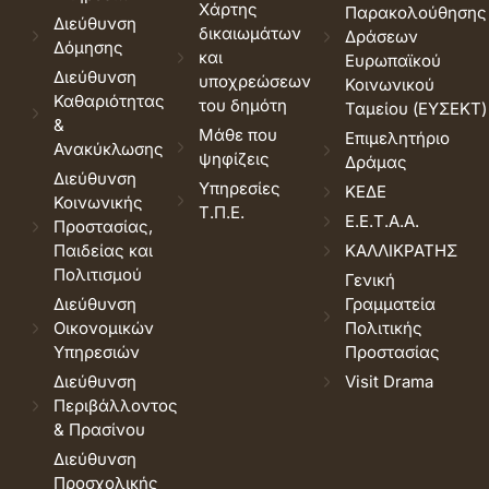
Χάρτης
Παρακολούθησης
Διεύθυνση
δικαιωμάτων
Δράσεων
Δόμησης
και
Ευρωπαϊκού
Διεύθυνση
υποχρεώσεων
Κοινωνικού
Καθαριότητας
του δημότη
Ταμείου (ΕΥΣΕΚΤ)
&
Μάθε που
Επιμελητήριο
Ανακύκλωσης
ψηφίζεις
Δράμας
Διεύθυνση
Υπηρεσίες
ΚΕΔΕ
Κοινωνικής
Τ.Π.Ε.
Ε.Ε.Τ.Α.Α.
Προστασίας,
Παιδείας και
ΚΑΛΛΙΚΡΑΤΗΣ
Πολιτισμού
Γενική
Διεύθυνση
Γραμματεία
Οικονομικών
Πολιτικής
Υπηρεσιών
Προστασίας
Διεύθυνση
Visit Drama
Περιβάλλοντος
& Πρασίνου
Διεύθυνση
Προσχολικής