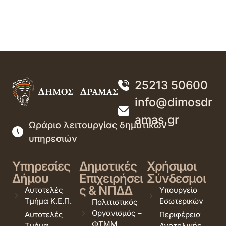
25213 50600
info@dimosdr
amas.gr
Ωράριο λειτουργίας δημοτικών
υπηρεσιών
Υπηρεσίες
Δημοτικές
Χρήσιμοι
Δήμου
Επιχειρήσει
Σύνδεσμοι
ς & ΝΠΔΔ
Αυτοτελές
Υπουργείο
Τμήμα Κ.Ε.Π.
Εσωτερικών
Πολιτιστικός
Οργανισμός –
Αυτοτελές
Περιφέρεια
ΦΤΜΜ
Τμήμα
Ανατολικής