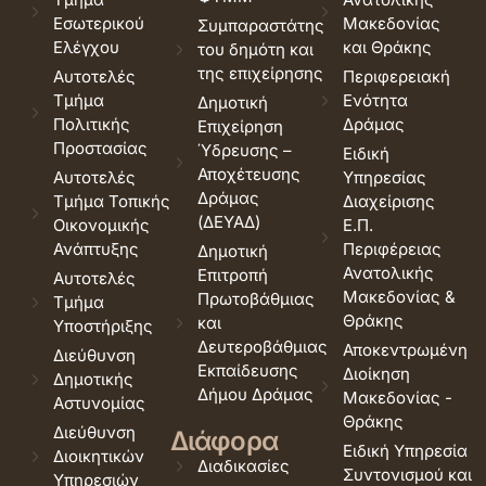
Εσωτερικού
Μακεδονίας
Συμπαραστάτης
Ελέγχου
και Θράκης
του δημότη και
της επιχείρησης
Αυτοτελές
Περιφερειακή
Τμήμα
Ενότητα
Δημοτική
Πολιτικής
Δράμας
Επιχείρηση
Προστασίας
Ύδρευσης –
Ειδική
Αποχέτευσης
Αυτοτελές
Υπηρεσίας
Δράμας
Τμήμα Τοπικής
Διαχείρισης
(ΔΕΥΑΔ)
Οικονομικής
Ε.Π.
Ανάπτυξης
Περιφέρειας
Δημοτική
Ανατολικής
Επιτροπή
Αυτοτελές
Μακεδονίας &
Πρωτοβάθμιας
Τμήμα
Θράκης
και
Υποστήριξης
Δευτεροβάθμιας
Αποκεντρωμένη
Διεύθυνση
Εκπαίδευσης
Διοίκηση
Δημοτικής
Δήμου Δράμας
Μακεδονίας -
Αστυνομίας
Θράκης
Διεύθυνση
Διάφορα
Ειδική Υπηρεσία
Διοικητικών
Διαδικασίες
Συντονισμού και
Υπηρεσιών