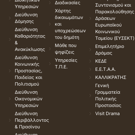
Διαδικασίες
Συντονισμού και
Υπηρεσιών
Χάρτης
Παρακολούθησης
Διεύθυνση
δικαιωμάτων
Δράσεων
Δόμησης
και
Ευρωπαϊκού
Διεύθυνση
υποχρεώσεων
Κοινωνικού
Καθαριότητας
του δημότη
Ταμείου (ΕΥΣΕΚΤ)
&
Μάθε που
Επιμελητήριο
Ανακύκλωσης
ψηφίζεις
Δράμας
Διεύθυνση
Υπηρεσίες
ΚΕΔΕ
Κοινωνικής
Τ.Π.Ε.
Ε.Ε.Τ.Α.Α.
Προστασίας,
Παιδείας και
ΚΑΛΛΙΚΡΑΤΗΣ
Πολιτισμού
Γενική
Διεύθυνση
Γραμματεία
Οικονομικών
Πολιτικής
Υπηρεσιών
Προστασίας
Διεύθυνση
Visit Drama
Περιβάλλοντος
& Πρασίνου
Διεύθυνση