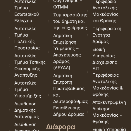
Οργανισμός –
Αυτοτελές
Περιφέρεια
ΦΤΜΜ
Τμήμα
Ανατολικής
Εσωτερικού
Μακεδονίας
Συμπαραστάτης
Ελέγχου
και Θράκης
του δημότη και
της επιχείρησης
Αυτοτελές
Περιφερειακή
Τμήμα
Ενότητα
Δημοτική
Πολιτικής
Δράμας
Επιχείρηση
Προστασίας
Ύδρευσης –
Ειδική
Αποχέτευσης
Αυτοτελές
Υπηρεσίας
Δράμας
Τμήμα Τοπικής
Διαχείρισης
(ΔΕΥΑΔ)
Οικονομικής
Ε.Π.
Ανάπτυξης
Περιφέρειας
Δημοτική
Ανατολικής
Επιτροπή
Αυτοτελές
Μακεδονίας &
Πρωτοβάθμιας
Τμήμα
Θράκης
και
Υποστήριξης
Δευτεροβάθμιας
Αποκεντρωμένη
Διεύθυνση
Εκπαίδευσης
Διοίκηση
Δημοτικής
Δήμου Δράμας
Μακεδονίας -
Αστυνομίας
Θράκης
Διεύθυνση
Διάφορα
Ειδική Υπηρεσία
Διοικητικών