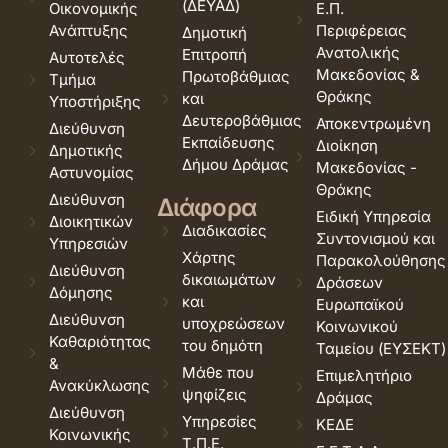
(ΔΕΥΑΔ)
Οικονομικής
Ε.Π.
Ανάπτυξης
Περιφέρειας
Δημοτική
Ανατολικής
Επιτροπή
Αυτοτελές
Μακεδονίας &
Πρωτοβάθμιας
Τμήμα
Θράκης
και
Υποστήριξης
Δευτεροβάθμιας
Αποκεντρωμένη
Διεύθυνση
Εκπαίδευσης
Διοίκηση
Δημοτικής
Δήμου Δράμας
Μακεδονίας -
Αστυνομίας
Θράκης
Διεύθυνση
Διάφορα
Ειδική Υπηρεσία
Διοικητικών
Διαδικασίες
Συντονισμού και
Υπηρεσιών
Χάρτης
Παρακολούθησης
Διεύθυνση
δικαιωμάτων
Δράσεων
Δόμησης
και
Ευρωπαϊκού
Διεύθυνση
υποχρεώσεων
Κοινωνικού
Καθαριότητας
του δημότη
Ταμείου (ΕΥΣΕΚΤ)
&
Μάθε που
Επιμελητήριο
Ανακύκλωσης
ψηφίζεις
Δράμας
Διεύθυνση
Υπηρεσίες
ΚΕΔΕ
Κοινωνικής
Τ.Π.Ε.