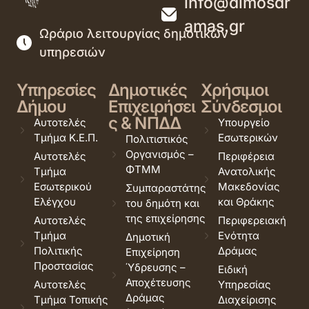
info@dimosdr
amas.gr
Ωράριο λειτουργίας δημοτικών
υπηρεσιών
Υπηρεσίες
Δημοτικές
Χρήσιμοι
Δήμου
Επιχειρήσει
Σύνδεσμοι
ς & ΝΠΔΔ
Αυτοτελές
Υπουργείο
Τμήμα Κ.Ε.Π.
Εσωτερικών
Πολιτιστικός
Οργανισμός –
Αυτοτελές
Περιφέρεια
ΦΤΜΜ
Τμήμα
Ανατολικής
Εσωτερικού
Μακεδονίας
Συμπαραστάτης
Ελέγχου
και Θράκης
του δημότη και
της επιχείρησης
Αυτοτελές
Περιφερειακή
Τμήμα
Ενότητα
Δημοτική
Πολιτικής
Δράμας
Επιχείρηση
Προστασίας
Ύδρευσης –
Ειδική
Αποχέτευσης
Αυτοτελές
Υπηρεσίας
Δράμας
Τμήμα Τοπικής
Διαχείρισης