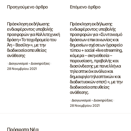
Προηγούμενο άρθρο
Επόμενο άρθρο
Πρόσκληση εκδήλωσης
Πρόσκληση εκδήλωσης
ενδιαφέροντος υποβολής
ενδιαφέροντος υποβολής
προσφορών για Καλλιτεχνική
προσφορών για «Συντονισμό
δράση «Το ταχυδρομείο του
δράσεων επικοινωνίας και
Άη – Βασίλη»», με την
δημοσίων σχέσεων (γραφείο
διαδικασία απευθείας
τύπου + social +live streaming,
ανάθεσης
κάμερα – σκηνοθεσία –
παρουσίαση , προβολής και
Διαγωνισμοί - Διακηρύξεις
διασύνδεσης με πανελλήνια
28 Νοεμβρίου 2021
τηλεοπτικά κανάλια και
δημιουργία τηλεοπτικών και
διαδικτυακών σποτ) », με την
διαδικασία απευθείας
ανάθεσης.
Διαγωνισμοί - Διακηρύξεις
28 Νοεμβρίου 2021
Πρόσφατα Νέα