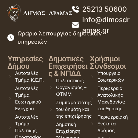
25213 50600
info@dimosdr
amas.gr
Ωράριο λειτουργίας δημοτικών
υπηρεσιών
Υπηρεσίες
Δημοτικές
Χρήσιμοι
Δήμου
Επιχειρήσει
Σύνδεσμοι
ς & ΝΠΔΔ
Αυτοτελές
Υπουργείο
Τμήμα Κ.Ε.Π.
Εσωτερικών
Πολιτιστικός
Οργανισμός –
Αυτοτελές
Περιφέρεια
ΦΤΜΜ
Τμήμα
Ανατολικής
Εσωτερικού
Μακεδονίας
Συμπαραστάτης
Ελέγχου
και Θράκης
του δημότη και
της επιχείρησης
Αυτοτελές
Περιφερειακή
Τμήμα
Ενότητα
Δημοτική
Πολιτικής
Δράμας
Επιχείρηση
Προστασίας
Ύδρευσης –