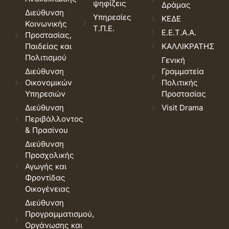
ψηφίζεις
Δράμας
Διεύθυνση
Υπηρεσίες
ΚΕΔΕ
Κοινωνικής
Τ.Π.Ε.
Ε.Ε.Τ.Α.Α.
Προστασίας,
Παιδείας και
ΚΑΛΛΙΚΡΑΤΗΣ
Πολιτισμού
Γενική
Διεύθυνση
Γραμματεία
Οικονομικών
Πολιτικής
Υπηρεσιών
Προστασίας
Διεύθυνση
Visit Drama
Περιβάλλοντος
& Πρασίνου
Διεύθυνση
Προσχολικής
Αγωγής και
Φροντίδας
Οικογένειας
Διεύθυνση
Προγραμματισμού,
Οργάνωσης και