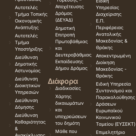
Ειδική
Αποχέτευσης
Αυτοτελές
Υπηρεσίας
Δράμας
Τμήμα Τοπικής
Διαχείρισης
(ΔΕΥΑΔ)
Οικονομικής
Ε.Π.
Ανάπτυξης
Περιφέρειας
Δημοτική
Ανατολικής
Επιτροπή
Αυτοτελές
Μακεδονίας &
Πρωτοβάθμιας
Τμήμα
Θράκης
και
Υποστήριξης
Δευτεροβάθμιας
Αποκεντρωμένη
Διεύθυνση
Εκπαίδευσης
Διοίκηση
Δημοτικής
Δήμου Δράμας
Μακεδονίας -
Αστυνομίας
Θράκης
Διεύθυνση
Διάφορα
Ειδική Υπηρεσία
Διοικητικών
Διαδικασίες
Συντονισμού και
Υπηρεσιών
Χάρτης
Παρακολούθησης
Διεύθυνση
δικαιωμάτων
Δράσεων
Δόμησης
και
Ευρωπαϊκού
Διεύθυνση
υποχρεώσεων
Κοινωνικού
Καθαριότητας
του δημότη
Ταμείου (ΕΥΣΕΚΤ)
&
Μάθε που
Επιμελητήριο
Ανακύκλωσης