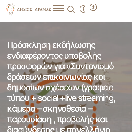
Πρόσκληση εκδήλωσης ενδιαφέροντος υποβολής
προσφορών για «Συντονισμό δράσεων επικοινωνίας και
δημοσίων σχέσεων (γραφείο τύπου + social +live
streaming, κάμερα – σκηνοθεσία – παρουσίαση , προβολής
Πρόσκληση εκδήλωσης
και διασύνδεσης με πανελλήνια τηλεοπτικά κανάλια και
δημιουργία τηλεοπτικών και διαδικτυακών σποτ) », με την
διαδικασία απευθείας ανάθεσης.
ενδιαφέροντος υποβολής
προσφορών για «Συντονισμό
δράσεων επικοινωνίας και
δημοσίων σχέσεων (γραφείο
τύπου + social +live streaming,
κάμερα – σκηνοθεσία –
παρουσίαση , προβολής και
διασύνδεσης με πανελλήνια