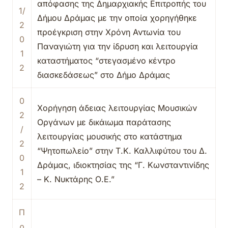
απόφασης της Δημαρχιακής Επιτροπής του
1/
Δήμου Δράμας με την οποία χορηγήθηκε
2
προέγκριση στην Χρόνη Αντωνία του
0
Παναγιώτη για την ίδρυση και λειτουργία
1
καταστήματος “στεγασμένο κέντρο
2
διασκεδάσεως” στο Δήμο Δράμας
0
Χορήγηση άδειας λειτουργίας Μουσικών
2
Οργάνων με δικάιωμα παράτασης
/
λειτουργίας μουσικής στο κατάστημα
2
“Ψητοπωλείο” στην Τ.Κ. Καλλιφύτου του Δ.
0
Δράμας, ιδιοκτησίας της “Γ. Κωνσταντινίδης
1
– Κ. Νυκτάρης Ο.Ε.”
2
Π
ρ