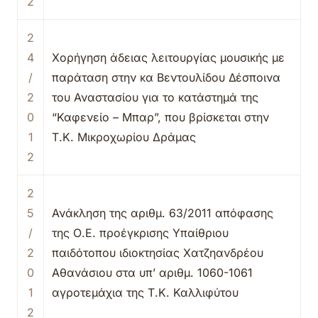
2
2
4
Χορήγηση άδειας λειτουργίας μουσικής με
/
παράταση στην κα Βεντουλίδου Δέσποινα
2
του Αναστασίου για το κατάστημά της
0
“Καφενείο – Μπαρ”, που βρίσκεται στην
1
Τ.Κ. Μικροχωρίου Δράμας
2
2
5
Ανάκληση της αριθμ. 63/2011 απόφασης
/
της Ο.Ε. προέγκρισης Υπαίθριου
2
παιδότοπου ιδιοκτησίας Χατζηανδρέου
0
Αθανάσιου στα υπ’ αριθμ. 1060-1061
1
αγροτεμάχια της Τ.Κ. Καλλιφύτου
2