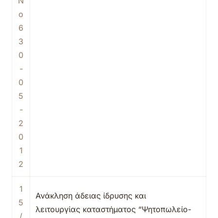
Ν
ο
6
3
0
-
0
5
-
2
0
1
2
1
Ανάκληση άδειας ίδρυσης και
5
λειτουργίας καταστήματος “Ψητοπωλείο-
/