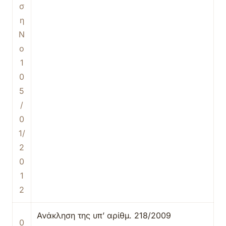
σ
η
Ν
ο
1
0
5
/
0
1/
2
0
1
2
Ανάκληση της υπ’ αρίθμ. 218/2009
0