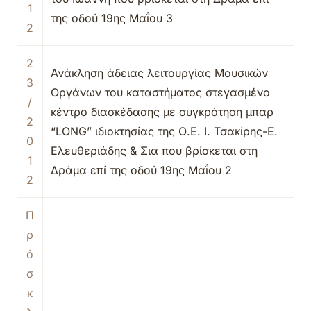
1
της οδού 19ης Μαΐου 3
2
2
Ανάκληση άδειας λειτουργίας Μουσικών
3
Οργάνων του καταστήματος στεγασμένο
/
κέντρο διασκέδασης με συγκρότηση μπαρ
2
“LONG” ιδιοκτησίας της Ο.Ε. Ι. Τσακίρης-Ε.
0
Ελευθεριάδης & Σια που βρίσκεται στη
1
Δράμα επί της οδού 19ης Μαΐου 2
2
Π
ρ
ό
σ
κ