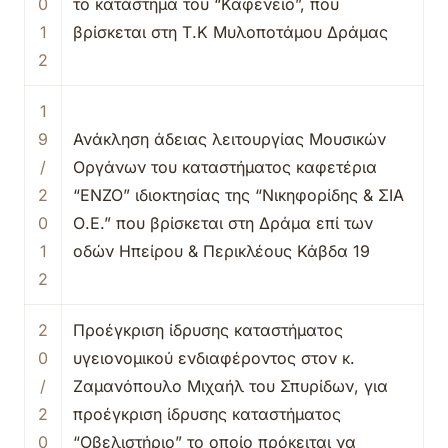
0
το κατάστημά του “Καφενείο”, που
1
βρίσκεται στη Τ.Κ Μυλοποτάμου Δράμας
2
1
9
Ανάκληση άδειας λειτουργίας Μουσικών
/
Οργάνων του καταστήματος καφετέρια
2
“ENZO” ιδιοκτησίας της “Νικηφορίδης & ΣΙΑ
0
Ο.Ε.” που βρίσκεται στη Δράμα επί των
1
οδών Ηπείρου & Περικλέους Κάβδα 19
2
2
Προέγκριση ίδρυσης καταστήματος
0
υγειονομικού ενδιαφέροντος στον κ.
/
Ζαμανόπουλο Μιχαήλ του Σπυρίδων, για
2
προέγκριση ίδρυσης καταστήματος
0
“Οβελιστήριο” το οποίο πρόκειται να