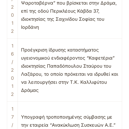
Ψαροταβέρνα” που βρίσκεται στην Δράμα,
2
επί της οδού Περικλέους Κάβδα 37,
0
ιδιοκτησίας της Σαχινίδου Σοφίας του
1
Ιορδάνη
2
1
Προέγκριση ίδρυσης καταστήματος
6
υγειονομικού ενδιαφέροντος “Καφετέρια”
/
ιδιοκτησίας Παπαδόπουλου Σταύρου του
2
Λαζάρου, το οποίο πρόκειται να ιδρυθεί και
0
να λειτουργήσει στην Τ.Κ. Καλλιφύτου
1
Δράμας
2
1
7
Υπογραφή τροποποιημένης σύμβασης με
/
την εταιρεία “Ανακύκλωση Συσκευών Α.Ε.”