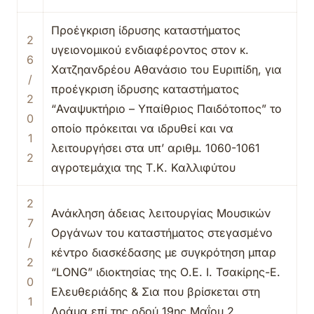
Προέγκριση ίδρυσης καταστήματος
2
υγειονομικού ενδιαφέροντος στον κ.
6
Χατζηανδρέου Αθανάσιο του Ευριπίδη, για
/
προέγκριση ίδρυσης καταστήματος
2
“Αναψυκτήριο – Υπαίθριος Παιδότοπος” το
0
οποίο πρόκειται να ιδρυθεί και να
1
λειτουργήσει στα υπ’ αριθμ. 1060-1061
2
αγροτεμάχια της Τ.Κ. Καλλιφύτου
2
Ανάκληση άδειας λειτουργίας Μουσικών
7
Οργάνων του καταστήματος στεγασμένο
/
κέντρο διασκέδασης με συγκρότηση μπαρ
2
“LONG” ιδιοκτησίας της Ο.Ε. Ι. Τσακίρης-Ε.
0
Ελευθεριάδης & Σια που βρίσκεται στη
1
Δράμα επί της οδού 19ης Μαΐου 2