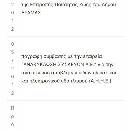
2
της Επιτροπής Ποιότητας Ζωής του Δήμου
0
ΔΡΑΜΑΣ
1
2
0
5
πογραφή σύμβασης με την εταιρεία
/
“ΑΝΑΚΥΚΛΩΣΗ ΣΥΣΚΕΥΩΝ Α.Ε.” για την
2
ανακύκλωση αποβλήτων ειδών ηλεκτρικού
0
και ηλεκτρονικού εξοπλισμού (Α.Η.Η.Ε.)
1
2
Π
ρ
ό