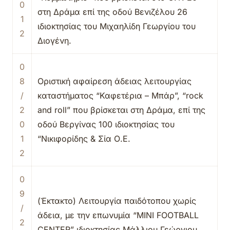
0
στη Δράμα επί της οδού Βενιζέλου 26
1
ιδιοκτησίας του Μιχαηλίδη Γεωργίου του
2
Διογένη.
0
8
Οριστική αφαίρεση άδειας λειτουργίας
/
καταστήματος “Καφετέρια – Μπάρ”, “rock
2
and roll” που βρίσκεται στη Δράμα, επί της
0
οδού Βεργίνας 100 ιδιοκτησίας του
1
“Νικιφορίδης & Σία Ο.Ε.
2
0
9
(Έκτακτο) Λειτουργία παιδότοπου χωρίς
/
άδεια, με την επωνυμία “MINI FOOTBALL
2
CENTER” ιδιοκτησίας Μάλλιου Γεώργιου,