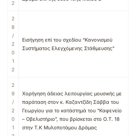
2
2
8
/
Εισήγηση επί του σχεδίου “Κανονισμού
2
Συστήματος Ελεγχόμενης Στάθμευσης”
0
1
2
2
9
Χορήγηση άδειας λειτουργίας μουσικής με
/
παράταση στον κ. Καζαντζίδη Σάββα του
2
Γεωργίου για το κατάστημά του “Καφενείο
0
– Οβελιστήριο”, που βρίσκεται στο Ο.Τ. 18
1
στην Τ.Κ Μυλοποτάμου Δράμας