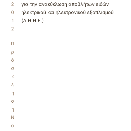
2
για την ανακύκλωση αποβλήτων ειδών
0
ηλεκτρικού και ηλεκτρονικού εξοπλισμού
1
(Α.Η.Η.Ε.)
2
Π
ρ
ό
σ
κ
λ
η
σ
η
Ν
ο