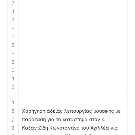
7
1
9
-
0
6
-
2
0
1
2
1
8
Χορήγηση άδειας λειτουργίας μουσικής με
/
παράταση για το κατάστημα στον κ.
2
Καζαντζίδη Κωνσταντίνο του Αχιλλέα για