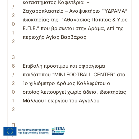
καταστήματος Καφετέρια –
/
Ζαχαροπλαστείο – Αναψυκτήριο “ΎΔΡΑΜΑ”
2
ιδιοκτησίας της “Αθανάσιος Πάππος & Υιος
0
Ε.Π.Ε.” που βρίσκεται στην Δράμα, επί της
1
περιοχής Αγίας Βαρβάρας
2
3
6
Επιβολή προστίμου και σφράγισμα
/
παιδότοπου “MINI FOOTBALL CENTER” στο
2
1ο χιλιόμετρο Δράμας Καλλιφύτου ο
0
οποίος λειτουργεί χωρίς άδεια, ιδιοκτησίας
1
Μάλλιου Γεωργίου του Αγγέλου
2
Π
ρ