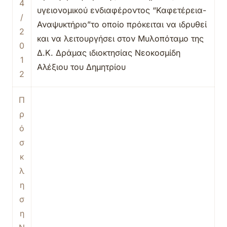
4
υγειονομικού ενδιαφέροντος “Καφετέρεια-
/
Αναψυκτήριο”το οποίο πρόκειται να ιδρυθεί
2
και να λειτουργήσει στον Μυλοπόταμο της
0
Δ.Κ. Δράμας ιδιοκτησίας Νεοκοσμίδη
1
Αλέξιου του Δημητρίου
2
Π
ρ
ό
σ
κ
λ
η
σ
η