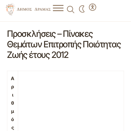
Προσκλήσεις – Πίνακες
Θεμάτων Επιτροπής Ποιότητας
Ζωής έτους 2012
Α
ρ
ι
θ
μ
ό
ς