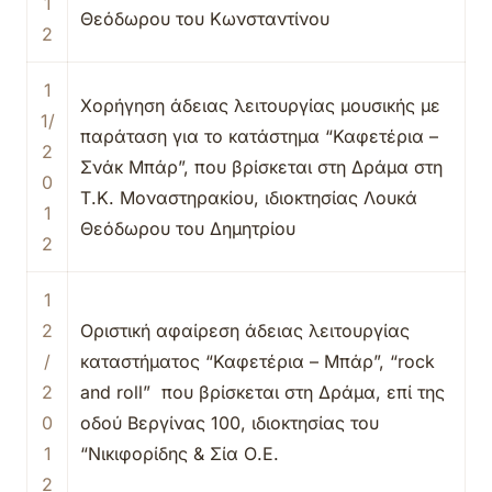
1
Θεόδωρου του Κωνσταντίνου
2
1
Χορήγηση άδειας λειτουργίας μουσικής με
1/
παράταση για το κατάστημα “Καφετέρια –
2
Σνάκ Μπάρ”, που βρίσκεται στη Δράμα στη
0
Τ.Κ. Μοναστηρακίου, ιδιοκτησίας Λουκά
1
Θεόδωρου του Δημητρίου
2
1
2
Οριστική αφαίρεση άδειας λειτουργίας
/
καταστήματος “Καφετέρια – Μπάρ”, “rock
2
and roll” που βρίσκεται στη Δράμα, επί της
0
οδού Βεργίνας 100, ιδιοκτησίας του
1
“Νικιφορίδης & Σία Ο.Ε.
2