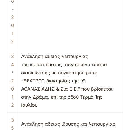
8
-
2
0
1
2
3
Ανάκληση άδειας λειτουργίας
4
του καταστήματος στεγασμένο κέντρο
/
διασκέδασης με συγκρότηση μπαρ
2
“ΘΕΑΤΡΟ” ιδιοκτησίας της “Θ.
0
ΑΘΑΝΑΣΙΑΔΗΣ & Σια Ε.Ε.” που βρίσκεται
1
στην Δράμα, επί της οδού Τέρμα 1ης
2
Ιουλίου
3
Ανάκληση άδειας ίδρυσης και λειτουργίας
5