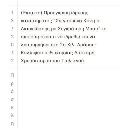
1
(Έκτακτο) Προέγκριση ίδρυσης
3
καταστήματος “Στεγασμένο Κέντρο
/
Διασκέδασης με Συγκρότηση Μπαρ” το
2
οποίο πρόκειται να ιδρυθεί και να
0
λειτουργήσει στο 2ο Χιλ. Δράμας-
1
Καλλιφύτου ιδιοκτησίας Λάσκαρη
2
Χρυσόστομου του Στυλιανού
Π
ρ
ό
σ
κ
λ
η