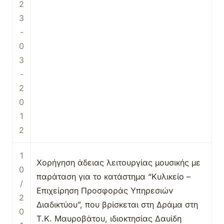
2
3
-
0
3
-
2
0
1
2
1
Χορήγηση άδειας λειτουργίας μουσικής με
0
παράταση για το κατάστημα “Κυλικείο –
/
Επιχείρηση Προσφοράς Υπηρεσιών
2
Διαδικτύου”, που βρίσκεται στη Δράμα στη
0
Τ.Κ. Μαυροβάτου, ιδιοκτησίας Δαυίδη