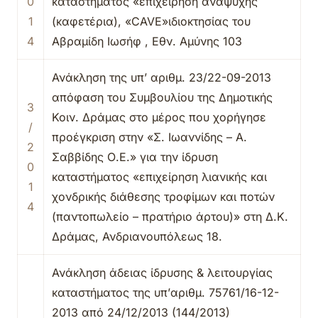
0
καταστήματος «επιχείρηση αναψυχής
1
(καφετέρια), «CAVE»ιδιοκτησίας του
4
Αβραμίδη Ιωσήφ , Εθν. Αμύνης 103
Ανάκληση της υπ’ αριθμ. 23/22-09-2013
απόφαση του Συμβουλίου της Δημοτικής
3
Κοιν. Δράμας στο μέρος που χορήγησε
/
προέγκριση στην «Σ. Ιωαννίδης – Α.
2
Σαββίδης Ο.Ε.» για την ίδρυση
0
καταστήματος «επιχείρηση λιανικής και
1
χονδρικής διάθεσης τροφίμων και ποτών
4
(παντοπωλείο – πρατήριο άρτου)» στη Δ.Κ.
Δράμας, Ανδριανουπόλεως 18.
Ανάκληση άδειας ίδρυσης & λειτουργίας
καταστήματος της υπ’αριθμ. 75761/16-12-
2013 από 24/12/2013 (144/2013)