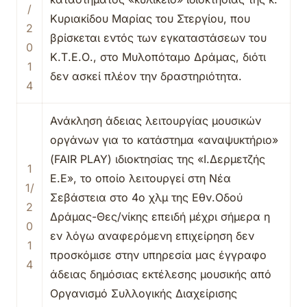
/
Κυριακίδου Μαρίας του Στεργίου, που
2
βρίσκεται εντός των εγκαταστάσεων του
0
Κ.Τ.Ε.Ο., στο Μυλοπόταμο Δράμας, διότι
1
δεν ασκεί πλέον την δραστηριότητα.
4
Ανάκληση άδειας λειτουργίας μουσικών
οργάνων για το κατάστημα «αναψυκτήριο»
(FAIR PLAY) ιδιοκτησίας της «Ι.Δερμετζής
1
Ε.Ε», το οποίο λειτουργεί στη Νέα
1/
Σεβάστεια στο 4ο χλμ της Εθν.Οδού
2
Δράμας-Θες/νίκης επειδή μέχρι σήμερα η
0
εν λόγω αναφερόμενη επιχείρηση δεν
1
προσκόμισε στην υπηρεσία μας έγγραφο
4
άδειας δημόσιας εκτέλεσης μουσικής από
Οργανισμό Συλλογικής Διαχείρισης