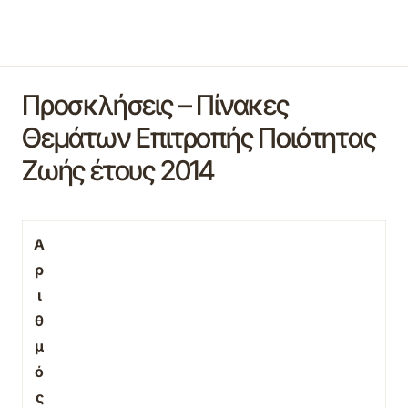
Προσκλήσεις – Πίνακες
Θεμάτων Επιτροπής Ποιότητας
Ζωής έτους 2014
Α
ρ
ι
θ
μ
ό
ς