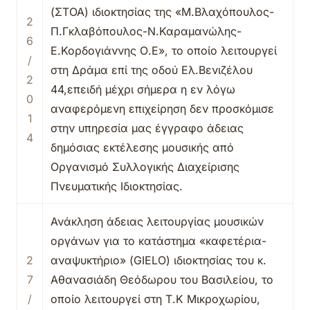
(ΣΤΟΑ) ιδιοκτησίας της «Μ.Βλαχόπουλος-
2
Π.Γκλαβόπουλος-Ν.Καραμανώλης-
6
Ε.Κορδογιάννης Ο.Ε», το οποίο λειτουργεί
/
στη Δράμα επί της οδού Ελ.Βενιζέλου
2
44,επειδή μέχρι σήμερα η εν λόγω
0
αναφερόμενη επιχείρηση δεν προσκόμισε
1
στην υπηρεσία μας έγγραφο άδειας
4
δημόσιας εκτέλεσης μουσικής από
Οργανισμό Συλλογικής Διαχείρισης
Πνευματικής Ιδιοκτησίας.
Ανάκληση άδειας λειτουργίας μουσικών
οργάνων για το κατάστημα «καφετέρια-
2
αναψυκτήριο» (GIELO) ιδιοκτησίας του κ.
7
Αθανασιάδη Θεόδωρου του Βασιλείου, το
/
οποίο λειτουργεί στη Τ.Κ Μικροχωρίου,