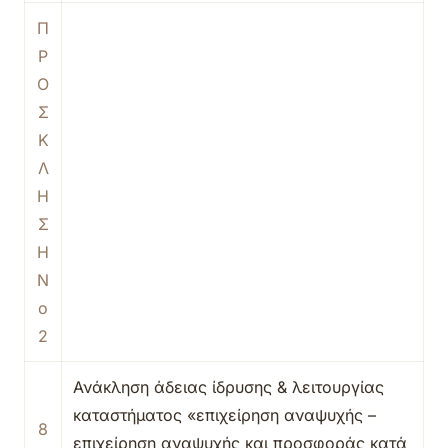
Π
Ρ
Ο
Σ
Κ
Λ
Η
Σ
Η
Ν
ο
2
Ανάκληση άδειας ίδρυσης & λειτουργίας
καταστήματος «επιχείρηση αναψυχής –
8
επιχείρηση αναψυχής και προσφοράς κατά