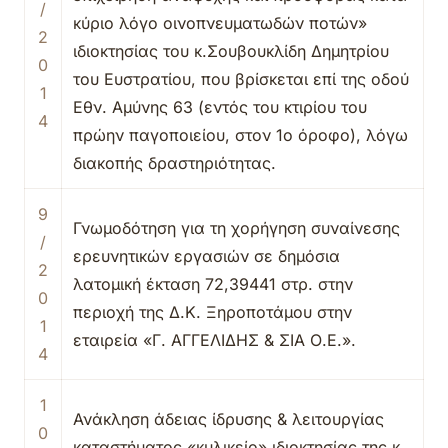
/
κύριο λόγο οινοπνευματωδών ποτών»
2
ιδιοκτησίας του κ.Σουβουκλίδη Δημητρίου
0
του Ευστρατίου, που βρίσκεται επί της οδού
1
Εθν. Αμύνης 63 (εντός του κτιρίου του
4
πρώην παγοποιείου, στον 1ο όροφο), λόγω
διακοπής δραστηριότητας.
9
Γνωμοδότηση για τη χορήγηση συναίνεσης
/
ερευνητικών εργασιών σε δημόσια
2
λατομική έκταση 72,39441 στρ. στην
0
περιοχή της Δ.Κ. Ξηροποτάμου στην
1
εταιρεία «Γ. ΑΓΓΕΛΙΔΗΣ & ΣΙΑ Ο.Ε.».
4
1
Ανάκληση άδειας ίδρυσης & λειτουργίας
0
καταστήματος «κυλικείο» ιδιοκτησίας της κ.