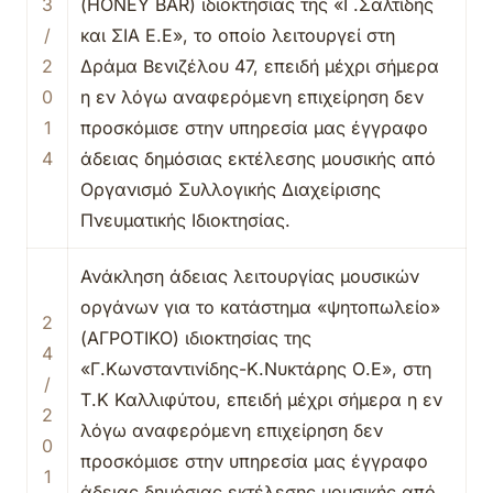
3
(HONEY BAR) ιδιοκτησίας της «Γ.Σαλτίδης
/
και ΣΙΑ Ε.Ε», το οποίο λειτουργεί στη
2
Δράμα Βενιζέλου 47, επειδή μέχρι σήμερα
0
η εν λόγω αναφερόμενη επιχείρηση δεν
1
προσκόμισε στην υπηρεσία μας έγγραφο
4
άδειας δημόσιας εκτέλεσης μουσικής από
Οργανισμό Συλλογικής Διαχείρισης
Πνευματικής Ιδιοκτησίας.
Ανάκληση άδειας λειτουργίας μουσικών
οργάνων για το κατάστημα «ψητοπωλείο»
2
(ΑΓΡΟΤΙΚΟ) ιδιοκτησίας της
4
«Γ.Κωνσταντινίδης-Κ.Νυκτάρης Ο.Ε», στη
/
Τ.Κ Καλλιφύτου, επειδή μέχρι σήμερα η εν
2
λόγω αναφερόμενη επιχείρηση δεν
0
προσκόμισε στην υπηρεσία μας έγγραφο
1
άδειας δημόσιας εκτέλεσης μουσικής από