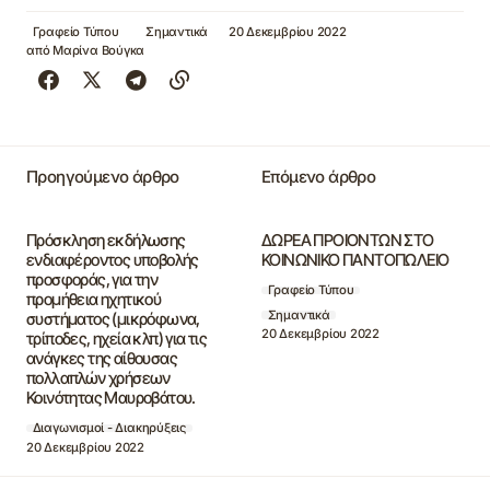
Γραφείο Τύπου
Σημαντικά
20 Δεκεμβρίου 2022
από
Μαρίνα Βούγκα
Προηγούμενο άρθρο
Επόμενο άρθρο
Πρόσκληση εκδήλωσης
ΔΩΡΕΑ ΠΡΟΙΟΝΤΩΝ ΣΤΟ
ενδιαφέροντος υποβολής
ΚΟΙΝΩΝΙΚΟ ΠΑΝΤΟΠΩΛΕΙΟ
προσφοράς, για την
Γραφείο Τύπου
προμήθεια ηχητικού
Σημαντικά
συστήματος (μικρόφωνα,
20 Δεκεμβρίου 2022
τρίποδες, ηχεία κλπ) για τις
ανάγκες της αίθουσας
πολλαπλών χρήσεων
Κοινότητας Μαυροβάτου.
Διαγωνισμοί - Διακηρύξεις
20 Δεκεμβρίου 2022