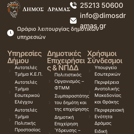
25213 50600
info@dimosdr
amas.gr
Ωράριο λειτουργίας δημοτικών
υπηρεσιών
Υπηρεσίες
Δημοτικές
Χρήσιμοι
Δήμου
Επιχειρήσει
Σύνδεσμοι
ς & ΝΠΔΔ
Αυτοτελές
Υπουργείο
Τμήμα Κ.Ε.Π.
Εσωτερικών
Πολιτιστικός
Οργανισμός –
Αυτοτελές
Περιφέρεια
ΦΤΜΜ
Τμήμα
Ανατολικής
Εσωτερικού
Μακεδονίας
Συμπαραστάτης
Ελέγχου
και Θράκης
του δημότη και
της επιχείρησης
Αυτοτελές
Περιφερειακή
Τμήμα
Ενότητα
Δημοτική
Πολιτικής
Δράμας
Επιχείρηση
Προστασίας
Ύδρευσης –
Ειδική