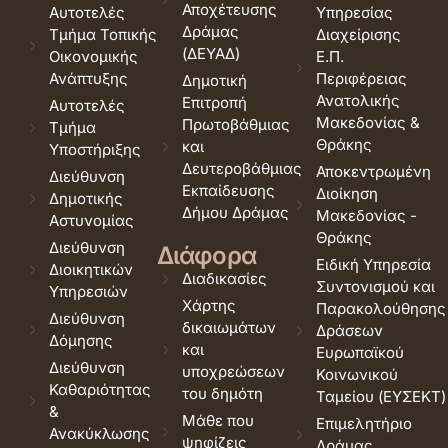
Αποχέτευσης
Αυτοτελές
Υπηρεσίας
Δράμας
Τμήμα Τοπικής
Διαχείρισης
(ΔΕΥΑΔ)
Οικονομικής
Ε.Π.
Ανάπτυξης
Περιφέρειας
Δημοτική
Ανατολικής
Επιτροπή
Αυτοτελές
Μακεδονίας &
Πρωτοβάθμιας
Τμήμα
Θράκης
και
Υποστήριξης
Δευτεροβάθμιας
Αποκεντρωμένη
Διεύθυνση
Εκπαίδευσης
Διοίκηση
Δημοτικής
Δήμου Δράμας
Μακεδονίας -
Αστυνομίας
Θράκης
Διεύθυνση
Διάφορα
Ειδική Υπηρεσία
Διοικητικών
Διαδικασίες
Συντονισμού και
Υπηρεσιών
Χάρτης
Παρακολούθησης
Διεύθυνση
δικαιωμάτων
Δράσεων
Δόμησης
και
Ευρωπαϊκού
Διεύθυνση
υποχρεώσεων
Κοινωνικού
Καθαριότητας
του δημότη
Ταμείου (ΕΥΣΕΚΤ)
&
Μάθε που
Επιμελητήριο
Ανακύκλωσης
ψηφίζεις
Δράμας