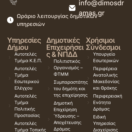
info@dimosdr
amas.gr
Ωράριο λειτουργίας δημοτικών
υπηρεσιών
Υπηρεσίες
Δημοτικές
Χρήσιμοι
Δήμου
Επιχειρήσει
Σύνδεσμοι
ς & ΝΠΔΔ
Αυτοτελές
Υπουργείο
Τμήμα Κ.Ε.Π.
Εσωτερικών
Πολιτιστικός
Οργανισμός –
Αυτοτελές
Περιφέρεια
ΦΤΜΜ
Τμήμα
Ανατολικής
Εσωτερικού
Μακεδονίας
Συμπαραστάτης
Ελέγχου
και Θράκης
του δημότη και
της επιχείρησης
Αυτοτελές
Περιφερειακή
Τμήμα
Ενότητα
Δημοτική
Πολιτικής
Δράμας
Επιχείρηση
Προστασίας
Ύδρευσης –
Ειδική
Αποχέτευσης
Αυτοτελές
Υπηρεσίας
Δράμας
Τμήμα Τοπικής
Διαχείρισης