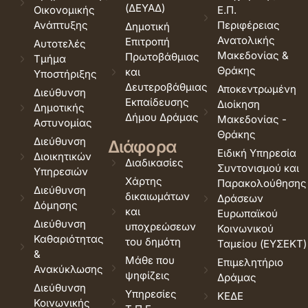
(ΔΕΥΑΔ)
Οικονομικής
Ε.Π.
Ανάπτυξης
Περιφέρειας
Δημοτική
Ανατολικής
Επιτροπή
Αυτοτελές
Μακεδονίας &
Πρωτοβάθμιας
Τμήμα
Θράκης
και
Υποστήριξης
Δευτεροβάθμιας
Αποκεντρωμένη
Διεύθυνση
Εκπαίδευσης
Διοίκηση
Δημοτικής
Δήμου Δράμας
Μακεδονίας -
Αστυνομίας
Θράκης
Διεύθυνση
Διάφορα
Ειδική Υπηρεσία
Διοικητικών
Διαδικασίες
Συντονισμού και
Υπηρεσιών
Χάρτης
Παρακολούθησης
Διεύθυνση
δικαιωμάτων
Δράσεων
Δόμησης
και
Ευρωπαϊκού
Διεύθυνση
υποχρεώσεων
Κοινωνικού
Καθαριότητας
του δημότη
Ταμείου (ΕΥΣΕΚΤ)
&
Μάθε που
Επιμελητήριο
Ανακύκλωσης
ψηφίζεις
Δράμας
Διεύθυνση
Υπηρεσίες
ΚΕΔΕ
Κοινωνικής