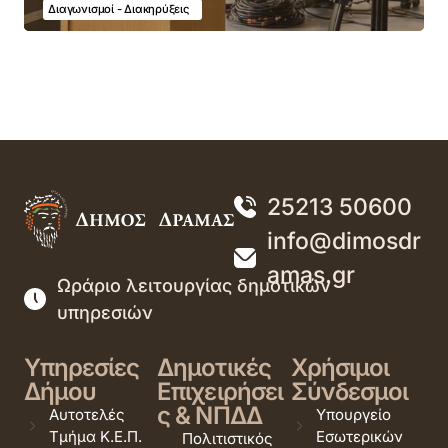
Διαγωνισμοί - Διακηρύξεις
25213 50600
info@dimosdr
amas.gr
Ωράριο λειτουργίας δημοτικών
υπηρεσιών
Υπηρεσίες
Δημοτικές
Χρήσιμοι
Δήμου
Επιχειρήσει
Σύνδεσμοι
ς & ΝΠΔΔ
Αυτοτελές
Υπουργείο
Τμήμα Κ.Ε.Π.
Εσωτερικών
Πολιτιστικός