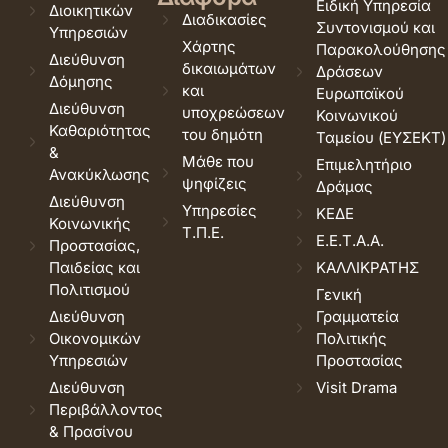
Ειδική Υπηρεσία
Διοικητικών
Διαδικασίες
Συντονισμού και
Υπηρεσιών
Χάρτης
Παρακολούθησης
Διεύθυνση
δικαιωμάτων
Δράσεων
Δόμησης
και
Ευρωπαϊκού
Διεύθυνση
υποχρεώσεων
Κοινωνικού
Καθαριότητας
του δημότη
Ταμείου (ΕΥΣΕΚΤ)
&
Μάθε που
Επιμελητήριο
Ανακύκλωσης
ψηφίζεις
Δράμας
Διεύθυνση
Υπηρεσίες
ΚΕΔΕ
Κοινωνικής
Τ.Π.Ε.
Ε.Ε.Τ.Α.Α.
Προστασίας,
Παιδείας και
ΚΑΛΛΙΚΡΑΤΗΣ
Πολιτισμού
Γενική
Διεύθυνση
Γραμματεία
Οικονομικών
Πολιτικής
Υπηρεσιών
Προστασίας
Διεύθυνση
Visit Drama
Περιβάλλοντος
& Πρασίνου