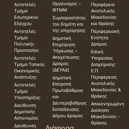
Οργανισμός –
Αυτοτελές
Περιφέρεια
ΦΤΜΜ
Τμήμα
Ανατολικής
Εσωτερικού
Μακεδονίας
Συμπαραστάτης
Ελέγχου
και Θράκης
του δημότη και
της επιχείρησης
Αυτοτελές
Περιφερειακή
Τμήμα
Ενότητα
Δημοτική
Πολιτικής
Δράμας
Επιχείρηση
Προστασίας
Ύδρευσης –
Ειδική
Αποχέτευσης
Αυτοτελές
Υπηρεσίας
Δράμας
Τμήμα Τοπικής
Διαχείρισης
(ΔΕΥΑΔ)
Οικονομικής
Ε.Π.
Ανάπτυξης
Περιφέρειας
Δημοτική
Ανατολικής
Επιτροπή
Αυτοτελές
Μακεδονίας &
Πρωτοβάθμιας
Τμήμα
Θράκης
και
Υποστήριξης
Δευτεροβάθμιας
Αποκεντρωμένη
Διεύθυνση
Εκπαίδευσης
Διοίκηση
Δημοτικής
Δήμου Δράμας
Μακεδονίας -
Αστυνομίας
Θράκης
Διεύθυνση
Διάφορα