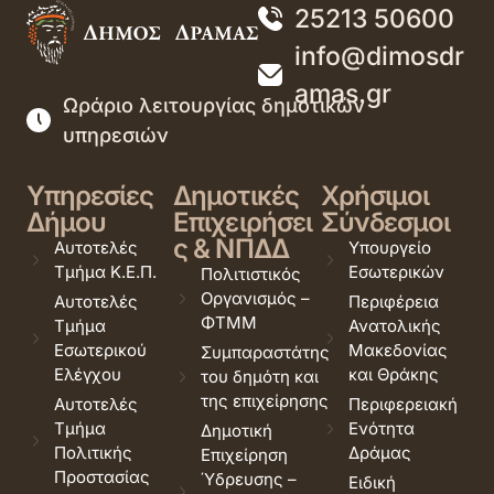
25213 50600
info@dimosdr
amas.gr
Ωράριο λειτουργίας δημοτικών
υπηρεσιών
Υπηρεσίες
Δημοτικές
Χρήσιμοι
Δήμου
Επιχειρήσει
Σύνδεσμοι
ς & ΝΠΔΔ
Αυτοτελές
Υπουργείο
Τμήμα Κ.Ε.Π.
Εσωτερικών
Πολιτιστικός
Οργανισμός –
Αυτοτελές
Περιφέρεια
ΦΤΜΜ
Τμήμα
Ανατολικής
Εσωτερικού
Μακεδονίας
Συμπαραστάτης
Ελέγχου
και Θράκης
του δημότη και
της επιχείρησης
Αυτοτελές
Περιφερειακή
Τμήμα
Ενότητα
Δημοτική
Πολιτικής
Δράμας
Επιχείρηση
Προστασίας
Ύδρευσης –
Ειδική