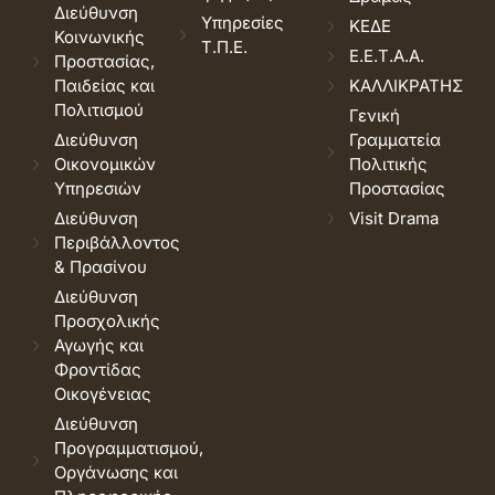
Διεύθυνση
Υπηρεσίες
ΚΕΔΕ
Κοινωνικής
Τ.Π.Ε.
Ε.Ε.Τ.Α.Α.
Προστασίας,
Παιδείας και
ΚΑΛΛΙΚΡΑΤΗΣ
Πολιτισμού
Γενική
Διεύθυνση
Γραμματεία
Οικονομικών
Πολιτικής
Υπηρεσιών
Προστασίας
Διεύθυνση
Visit Drama
Περιβάλλοντος
& Πρασίνου
Διεύθυνση
Προσχολικής
Αγωγής και
Φροντίδας
Οικογένειας
Διεύθυνση
Προγραμματισμού,
Οργάνωσης και