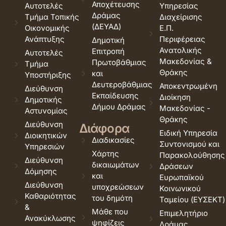
Αποχέτευσης
Αυτοτελές
Υπηρεσίας
Δράμας
Τμήμα Τοπικής
Διαχείρισης
(ΔΕΥΑΔ)
Οικονομικής
Ε.Π.
Ανάπτυξης
Περιφέρειας
Δημοτική
Ανατολικής
Επιτροπή
Αυτοτελές
Μακεδονίας &
Πρωτοβάθμιας
Τμήμα
Θράκης
και
Υποστήριξης
Δευτεροβάθμιας
Αποκεντρωμένη
Διεύθυνση
Εκπαίδευσης
Διοίκηση
Δημοτικής
Δήμου Δράμας
Μακεδονίας -
Αστυνομίας
Θράκης
Διεύθυνση
Διάφορα
Ειδική Υπηρεσία
Διοικητικών
Διαδικασίες
Συντονισμού και
Υπηρεσιών
Χάρτης
Παρακολούθησης
Διεύθυνση
δικαιωμάτων
Δράσεων
Δόμησης
και
Ευρωπαϊκού
Διεύθυνση
υποχρεώσεων
Κοινωνικού
Καθαριότητας
του δημότη
Ταμείου (ΕΥΣΕΚΤ)
&
Μάθε που
Επιμελητήριο
Ανακύκλωσης
ψηφίζεις
Δράμας