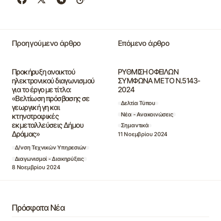
Προηγούμενο άρθρο
Επόμενο άρθρο
Προκήρυξη ανοικτού
ΡΥΘΜΙΣΗ ΟΦΕΙΛΩΝ
ηλεκτρονικού διαγωνισμού
ΣΥΜΦΩΝΑ ΜΕ ΤΟ Ν.5143-
για το έργο με τίτλο:
2024
«Βελτίωση πρόσβασης σε
Δελτία Τύπου
γεωργική γη και
Νέα - Ανακοινώσεις
κτηνοτροφικές
εκμεταλλεύσεις Δήμου
Σημαντικά
Δράμας»
11 Νοεμβρίου 2024
Δ/νση Τεχνικών Υπηρεσιών
Διαγωνισμοί - Διακηρύξεις
8 Νοεμβρίου 2024
Πρόσφατα Νέα