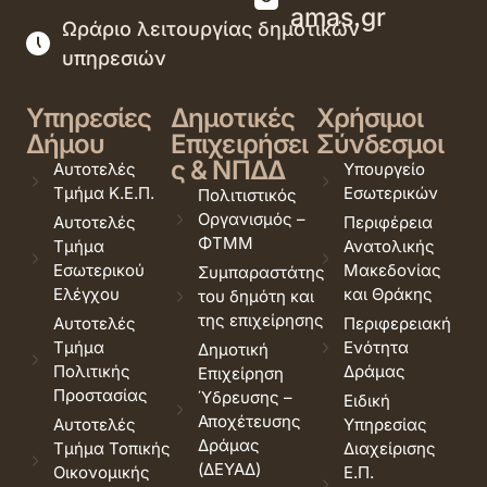
amas.gr
Ωράριο λειτουργίας δημοτικών
υπηρεσιών
Υπηρεσίες
Δημοτικές
Χρήσιμοι
Δήμου
Επιχειρήσει
Σύνδεσμοι
ς & ΝΠΔΔ
Αυτοτελές
Υπουργείο
Τμήμα Κ.Ε.Π.
Εσωτερικών
Πολιτιστικός
Οργανισμός –
Αυτοτελές
Περιφέρεια
ΦΤΜΜ
Τμήμα
Ανατολικής
Εσωτερικού
Μακεδονίας
Συμπαραστάτης
Ελέγχου
και Θράκης
του δημότη και
της επιχείρησης
Αυτοτελές
Περιφερειακή
Τμήμα
Ενότητα
Δημοτική
Πολιτικής
Δράμας
Επιχείρηση
Προστασίας
Ύδρευσης –
Ειδική
Αποχέτευσης
Αυτοτελές
Υπηρεσίας
Δράμας
Τμήμα Τοπικής
Διαχείρισης
(ΔΕΥΑΔ)
Οικονομικής
Ε.Π.