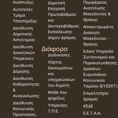
Ανάπτυξης
Περιφέρειας
Δημοτική
Ανατολικής
Επιτροπή
Αυτοτελές
Μακεδονίας &
Πρωτοβάθμιας
Τμήμα
Θράκης
και
Υποστήριξης
Δευτεροβάθμιας
Αποκεντρωμένη
Διεύθυνση
Εκπαίδευσης
Διοίκηση
Δημοτικής
Δήμου Δράμας
Μακεδονίας -
Αστυνομίας
Θράκης
Διεύθυνση
Διάφορα
Ειδική Υπηρεσία
Διοικητικών
Διαδικασίες
Συντονισμού και
Υπηρεσιών
Χάρτης
Παρακολούθησης
Διεύθυνση
δικαιωμάτων
Δράσεων
Δόμησης
και
Ευρωπαϊκού
Διεύθυνση
υποχρεώσεων
Κοινωνικού
Καθαριότητας
του δημότη
Ταμείου (ΕΥΣΕΚΤ)
&
Μάθε που
Επιμελητήριο
Ανακύκλωσης
ψηφίζεις
Δράμας
Διεύθυνση
Υπηρεσίες
ΚΕΔΕ
Κοινωνικής
Τ.Π.Ε.
Ε.Ε.Τ.Α.Α.
Προστασίας,