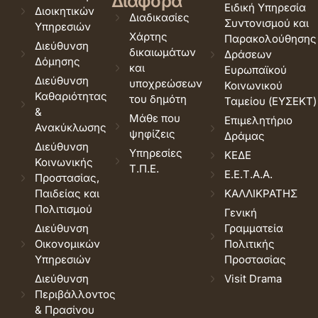
Διάφορα
Ειδική Υπηρεσία
Διοικητικών
Διαδικασίες
Συντονισμού και
Υπηρεσιών
Χάρτης
Παρακολούθησης
Διεύθυνση
δικαιωμάτων
Δράσεων
Δόμησης
και
Ευρωπαϊκού
Διεύθυνση
υποχρεώσεων
Κοινωνικού
Καθαριότητας
του δημότη
Ταμείου (ΕΥΣΕΚΤ)
&
Μάθε που
Επιμελητήριο
Ανακύκλωσης
ψηφίζεις
Δράμας
Διεύθυνση
Υπηρεσίες
ΚΕΔΕ
Κοινωνικής
Τ.Π.Ε.
Ε.Ε.Τ.Α.Α.
Προστασίας,
Παιδείας και
ΚΑΛΛΙΚΡΑΤΗΣ
Πολιτισμού
Γενική
Διεύθυνση
Γραμματεία
Οικονομικών
Πολιτικής
Υπηρεσιών
Προστασίας
Διεύθυνση
Visit Drama
Περιβάλλοντος
& Πρασίνου