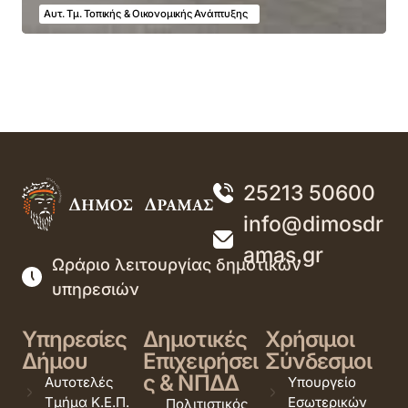
Αυτ. Τμ. Τοπικής & Οικονομικής Ανάπτυξης
25213 50600
info@dimosdr
amas.gr
Ωράριο λειτουργίας δημοτικών
υπηρεσιών
Υπηρεσίες
Δημοτικές
Χρήσιμοι
Δήμου
Επιχειρήσει
Σύνδεσμοι
ς & ΝΠΔΔ
Αυτοτελές
Υπουργείο
Τμήμα Κ.Ε.Π.
Εσωτερικών
Πολιτιστικός