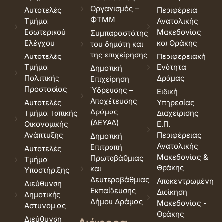
Οργανισμός –
Αυτοτελές
Περιφέρεια
ΦΤΜΜ
Τμήμα
Ανατολικής
Εσωτερικού
Μακεδονίας
Συμπαραστάτης
Ελέγχου
και Θράκης
του δημότη και
της επιχείρησης
Αυτοτελές
Περιφερειακή
Τμήμα
Ενότητα
Δημοτική
Πολιτικής
Δράμας
Επιχείρηση
Προστασίας
Ύδρευσης –
Ειδική
Αποχέτευσης
Αυτοτελές
Υπηρεσίας
Δράμας
Τμήμα Τοπικής
Διαχείρισης
(ΔΕΥΑΔ)
Οικονομικής
Ε.Π.
Ανάπτυξης
Περιφέρειας
Δημοτική
Ανατολικής
Επιτροπή
Αυτοτελές
Μακεδονίας &
Πρωτοβάθμιας
Τμήμα
Θράκης
και
Υποστήριξης
Δευτεροβάθμιας
Αποκεντρωμένη
Διεύθυνση
Εκπαίδευσης
Διοίκηση
Δημοτικής
Δήμου Δράμας
Μακεδονίας -
Αστυνομίας
Θράκης
Διεύθυνση