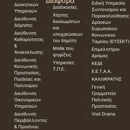
Διάφορα
Ειδική Υπηρεσία
Διοικητικών
Διαδικασίες
Συντονισμού και
Υπηρεσιών
Χάρτης
Παρακολούθησης
Διεύθυνση
δικαιωμάτων
Δράσεων
Δόμησης
και
Ευρωπαϊκού
Διεύθυνση
υποχρεώσεων
Κοινωνικού
Καθαριότητας
του δημότη
Ταμείου (ΕΥΣΕΚΤ)
&
Μάθε που
Επιμελητήριο
Ανακύκλωσης
ψηφίζεις
Δράμας
Διεύθυνση
Υπηρεσίες
ΚΕΔΕ
Κοινωνικής
Τ.Π.Ε.
Ε.Ε.Τ.Α.Α.
Προστασίας,
Παιδείας και
ΚΑΛΛΙΚΡΑΤΗΣ
Πολιτισμού
Γενική
Διεύθυνση
Γραμματεία
Οικονομικών
Πολιτικής
Υπηρεσιών
Προστασίας
Διεύθυνση
Visit Drama
Περιβάλλοντος
& Πρασίνου