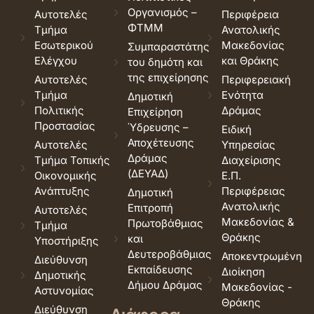
Οργανισμός –
Αυτοτελές
Περιφέρεια
ΦΤΜΜ
Τμήμα
Ανατολικής
Εσωτερικού
Μακεδονίας
Συμπαραστάτης
Ελέγχου
και Θράκης
του δημότη και
της επιχείρησης
Αυτοτελές
Περιφερειακή
Τμήμα
Ενότητα
Δημοτική
Πολιτικής
Δράμας
Επιχείρηση
Προστασίας
Ύδρευσης –
Ειδική
Αποχέτευσης
Αυτοτελές
Υπηρεσίας
Δράμας
Τμήμα Τοπικής
Διαχείρισης
(ΔΕΥΑΔ)
Οικονομικής
Ε.Π.
Ανάπτυξης
Περιφέρειας
Δημοτική
Ανατολικής
Επιτροπή
Αυτοτελές
Μακεδονίας &
Πρωτοβάθμιας
Τμήμα
Θράκης
και
Υποστήριξης
Δευτεροβάθμιας
Αποκεντρωμένη
Διεύθυνση
Εκπαίδευσης
Διοίκηση
Δημοτικής
Δήμου Δράμας
Μακεδονίας -
Αστυνομίας
Θράκης
Διεύθυνση