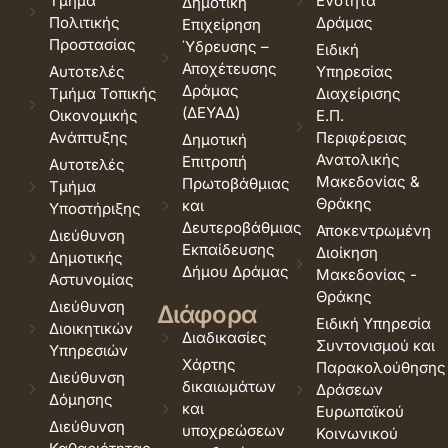
Τμήμα
Ενότητα
Δημοτική
Πολιτικής
Δράμας
Επιχείρηση
Προστασίας
Ύδρευσης –
Ειδική
Αποχέτευσης
Αυτοτελές
Υπηρεσίας
Δράμας
Τμήμα Τοπικής
Διαχείρισης
(ΔΕΥΑΔ)
Οικονομικής
Ε.Π.
Ανάπτυξης
Περιφέρειας
Δημοτική
Ανατολικής
Επιτροπή
Αυτοτελές
Μακεδονίας &
Πρωτοβάθμιας
Τμήμα
Θράκης
και
Υποστήριξης
Δευτεροβάθμιας
Αποκεντρωμένη
Διεύθυνση
Εκπαίδευσης
Διοίκηση
Δημοτικής
Δήμου Δράμας
Μακεδονίας -
Αστυνομίας
Θράκης
Διεύθυνση
Διάφορα
Ειδική Υπηρεσία
Διοικητικών
Διαδικασίες
Συντονισμού και
Υπηρεσιών
Χάρτης
Παρακολούθησης
Διεύθυνση
δικαιωμάτων
Δράσεων
Δόμησης
και
Ευρωπαϊκού
Διεύθυνση
υποχρεώσεων
Κοινωνικού