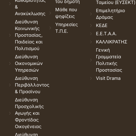
Καθαριότητας
του δημότη
Ταμείου (ΕΥΣΕΚΤ)
&
Μάθε που
Επιμελητήριο
Ανακύκλωσης
ψηφίζεις
Δράμας
Διεύθυνση
Υπηρεσίες
ΚΕΔΕ
Κοινωνικής
Τ.Π.Ε.
Ε.Ε.Τ.Α.Α.
Προστασίας,
Παιδείας και
ΚΑΛΛΙΚΡΑΤΗΣ
Πολιτισμού
Γενική
Διεύθυνση
Γραμματεία
Οικονομικών
Πολιτικής
Υπηρεσιών
Προστασίας
Διεύθυνση
Visit Drama
Περιβάλλοντος
& Πρασίνου
Διεύθυνση
Προσχολικής
Αγωγής και
Φροντίδας
Οικογένειας
Διεύθυνση