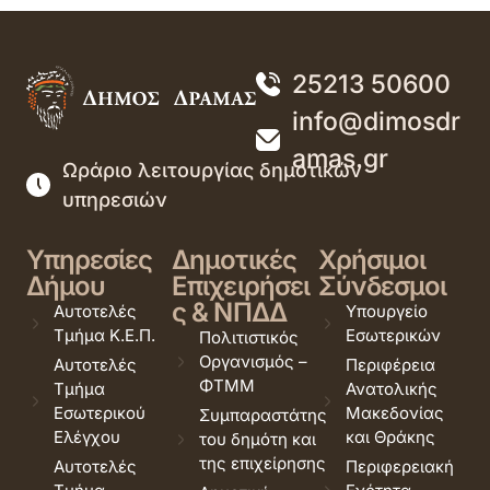
25213 50600
info@dimosdr
amas.gr
Ωράριο λειτουργίας δημοτικών
υπηρεσιών
Υπηρεσίες
Δημοτικές
Χρήσιμοι
Δήμου
Επιχειρήσει
Σύνδεσμοι
ς & ΝΠΔΔ
Αυτοτελές
Υπουργείο
Τμήμα Κ.Ε.Π.
Εσωτερικών
Πολιτιστικός
Οργανισμός –
Αυτοτελές
Περιφέρεια
ΦΤΜΜ
Τμήμα
Ανατολικής
Εσωτερικού
Μακεδονίας
Συμπαραστάτης
Ελέγχου
και Θράκης
του δημότη και
της επιχείρησης
Αυτοτελές
Περιφερειακή