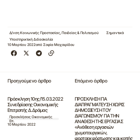
Δ/νση Κοινωνικής Προστασίας, Παιδείας & Πολιτισμού
Σημαντικά
Υποστηρικτική Διδασκαλία
10 Μαρτίου 2022
από
Σοφία Μαχαιρίδου
Προηγούμενο άρθρο
Επόμενο άρθρο
Πρόσκληση 10ης/15.03.2022
ΠΡΟΣΚΛΗΣΗ ΓΙΑ
Συνεδρίασης Οικονομικής
ΔΙΑΠΡΑΓΜΑΤΕΥΣΗ ΧΩΡΙΣ
Επιτροπής Δ.Δράμας
ΔΗΜΟΣΙΕΥΣΗ ΤΟΥ
ΔΙΑΓΩΝΙΣΜΟΥ ΓΙΑ ΤΗΝ
Προσκλήσεις Οικονομικής
ΑΝΑΘΕΣΗ ΤΗΣ ΕΡΓΑΣΙΑΣ
Επ.
10 Μαρτίου 2022
«Ανάθεση εργασιών
χωματουργικών,
φορτοεκφόρτωσης και κοπής