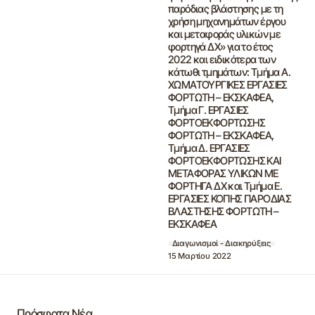
παρόδιας βλάστησης με τη
χρήση μηχανημάτων έργου
και μεταφοράς υλικών με
φορτηγά ΔΧ» για το έτος
2022 και ειδικότερα των
κάτωθι τμημάτων: Τμήμα Α.
ΧΩΜΑΤΟΥΡΓΙΚΕΣ ΕΡΓΑΣΙΕΣ
ΦΟΡΤΩΤΗ – ΕΚΣΚΑΦΕΑ,
Τμήμα Γ. ΕΡΓΑΣΙΕΣ
ΦΟΡΤΟΕΚΦΟΡΤΩΣΗΣ
ΦΟΡΤΩΤΗ – ΕΚΣΚΑΦΕΑ,
Τμήμα Δ. ΕΡΓΑΣΙΕΣ
ΦΟΡΤΟΕΚΦΟΡΤΩΣΗΣ ΚΑΙ
ΜΕΤΑΦΟΡΑΣ ΥΛΙΚΩΝ ΜΕ
ΦΟΡΤΗΓΑ ΔΧ και Τμήμα Ε.
ΕΡΓΑΣΙΕΣ ΚΟΠΗΣ ΠΑΡΟΔΙΑΣ
ΒΛΑΣΤΗΣΗΣ ΦΟΡΤΩΤΗ –
ΕΚΣΚΑΦΕΑ
Διαγωνισμοί - Διακηρύξεις
15 Μαρτίου 2022
Πρόσφατα Νέα