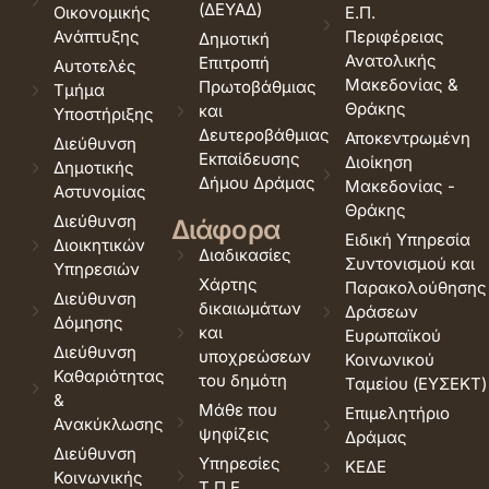
(ΔΕΥΑΔ)
Οικονομικής
Ε.Π.
Ανάπτυξης
Περιφέρειας
Δημοτική
Ανατολικής
Επιτροπή
Αυτοτελές
Μακεδονίας &
Πρωτοβάθμιας
Τμήμα
Θράκης
και
Υποστήριξης
Δευτεροβάθμιας
Αποκεντρωμένη
Διεύθυνση
Εκπαίδευσης
Διοίκηση
Δημοτικής
Δήμου Δράμας
Μακεδονίας -
Αστυνομίας
Θράκης
Διεύθυνση
Διάφορα
Ειδική Υπηρεσία
Διοικητικών
Διαδικασίες
Συντονισμού και
Υπηρεσιών
Χάρτης
Παρακολούθησης
Διεύθυνση
δικαιωμάτων
Δράσεων
Δόμησης
και
Ευρωπαϊκού
Διεύθυνση
υποχρεώσεων
Κοινωνικού
Καθαριότητας
του δημότη
Ταμείου (ΕΥΣΕΚΤ)
&
Μάθε που
Επιμελητήριο
Ανακύκλωσης
ψηφίζεις
Δράμας
Διεύθυνση
Υπηρεσίες
ΚΕΔΕ
Κοινωνικής
Τ.Π.Ε.