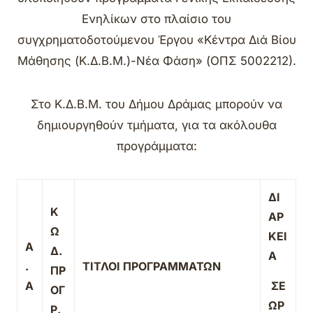
Ενηλίκων στο πλαίσιο του
συγχρηματοδοτούμενου Έργου «Κέντρα Διά Βίου
Μάθησης (Κ.Δ.Β.Μ.)-Νέα Φάση» (ΟΠΣ 5002212).
Στο Κ.Δ.Β.Μ. του Δήμου Δράμας μπορούν να
δημιουργηθούν τμήματα, για τα ακόλουθα
προγράμματα:
ΔΙ
Κ
ΑΡ
Ω
ΚΕΙ
Α
Δ.
Α
.
ΤΙΤΛΟΙ ΠΡΟΓΡΑΜΜΑΤΩΝ
ΠΡ
Α
ΣΕ
ΟΓ
ΩΡ
Ρ.