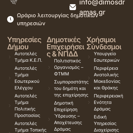
info@dimosdr
amas.gr
Ωράριο λειτουργίας δημοτικών
υπηρεσιών
Υπηρεσίες
Δημοτικές
Χρήσιμοι
Δήμου
Επιχειρήσει
Σύνδεσμοι
ς & ΝΠΔΔ
Αυτοτελές
Υπουργείο
Τμήμα Κ.Ε.Π.
Εσωτερικών
Πολιτιστικός
Οργανισμός –
Αυτοτελές
Περιφέρεια
ΦΤΜΜ
Τμήμα
Ανατολικής
Εσωτερικού
Μακεδονίας
Συμπαραστάτης
Ελέγχου
και Θράκης
του δημότη και
της επιχείρησης
Αυτοτελές
Περιφερειακή
Τμήμα
Ενότητα
Δημοτική
Πολιτικής
Δράμας
Επιχείρηση
Προστασίας
Ύδρευσης –
Ειδική
Αποχέτευσης
Αυτοτελές
Υπηρεσίας
Δράμας
Τμήμα Τοπικής
Διαχείρισης