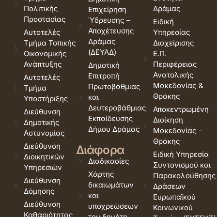
Πολιτικής
Δράμας
Επιχείρηση
Προστασίας
Ύδρευσης –
Ειδική
Αποχέτευσης
Αυτοτελές
Υπηρεσίας
Δράμας
Τμήμα Τοπικής
Διαχείρισης
(ΔΕΥΑΔ)
Οικονομικής
Ε.Π.
Ανάπτυξης
Περιφέρειας
Δημοτική
Ανατολικής
Επιτροπή
Αυτοτελές
Μακεδονίας &
Πρωτοβάθμιας
Τμήμα
Θράκης
και
Υποστήριξης
Δευτεροβάθμιας
Αποκεντρωμένη
Διεύθυνση
Εκπαίδευσης
Διοίκηση
Δημοτικής
Δήμου Δράμας
Μακεδονίας -
Αστυνομίας
Θράκης
Διεύθυνση
Διάφορα
Ειδική Υπηρεσία
Διοικητικών
Διαδικασίες
Συντονισμού και
Υπηρεσιών
Χάρτης
Παρακολούθησης
Διεύθυνση
δικαιωμάτων
Δράσεων
Δόμησης
και
Ευρωπαϊκού
Διεύθυνση
υποχρεώσεων
Κοινωνικού
Καθαριότητας
του δημότη