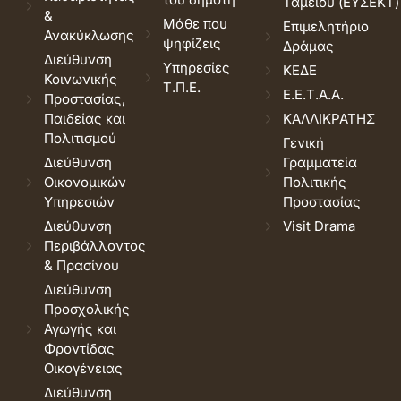
Ταμείου (ΕΥΣΕΚΤ)
&
Μάθε που
Επιμελητήριο
Ανακύκλωσης
ψηφίζεις
Δράμας
Διεύθυνση
Υπηρεσίες
ΚΕΔΕ
Κοινωνικής
Τ.Π.Ε.
Ε.Ε.Τ.Α.Α.
Προστασίας,
Παιδείας και
ΚΑΛΛΙΚΡΑΤΗΣ
Πολιτισμού
Γενική
Διεύθυνση
Γραμματεία
Οικονομικών
Πολιτικής
Υπηρεσιών
Προστασίας
Διεύθυνση
Visit Drama
Περιβάλλοντος
& Πρασίνου
Διεύθυνση
Προσχολικής
Αγωγής και
Φροντίδας
Οικογένειας
Διεύθυνση