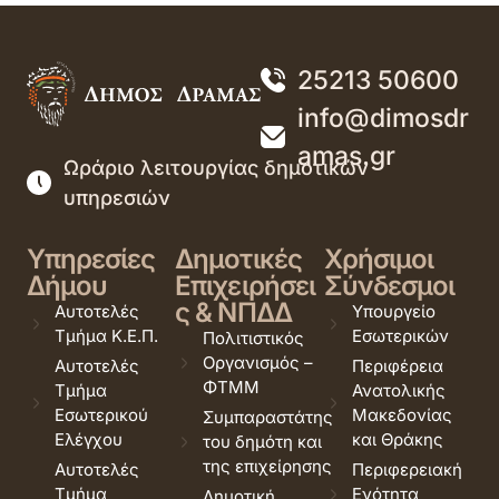
25213 50600
info@dimosdr
amas.gr
Ωράριο λειτουργίας δημοτικών
υπηρεσιών
Υπηρεσίες
Δημοτικές
Χρήσιμοι
Δήμου
Επιχειρήσει
Σύνδεσμοι
ς & ΝΠΔΔ
Αυτοτελές
Υπουργείο
Τμήμα Κ.Ε.Π.
Εσωτερικών
Πολιτιστικός
Οργανισμός –
Αυτοτελές
Περιφέρεια
ΦΤΜΜ
Τμήμα
Ανατολικής
Εσωτερικού
Μακεδονίας
Συμπαραστάτης
Ελέγχου
και Θράκης
του δημότη και
της επιχείρησης
Αυτοτελές
Περιφερειακή
Τμήμα
Ενότητα
Δημοτική