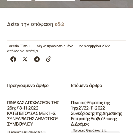
Δείτε την απόφαση
εδώ
Δελτία Τύπου
Μη κατηγοριοποιημένο
22 Νοεμβρίου 2022
από
Μαρία Μπότζα
Προηγούμενο άρθρο
Επόμενο άρθρο
ΠΙΝΑΚΑΣ ΑΠΟΦΑΣΕΩΝ ΤΗΣ
Πίνακας θέματος της
26ης/18-11-2022
1ης/21/22-11-2022
ΚΑΤΕΠΕΙΓΟΥΣΑΣ ΜΕΙΚΤΗΣ
Συνεδρίασης της Δημοτικής
ΣΥΝΕΔΡΙΑΣΗΣ ΔΗΜΟΤΙΚΟΥ
Επιτροπής Διαβούλευσης
ΣΥΜΒΟΥΛΙΟΥ
Δ.Δράμας
Πίνακες Θεμάτων Επ.
Πίνακες Θεμάτων Δ.Σ.