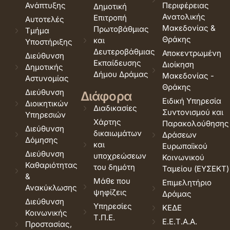
Ανάπτυξης
Περιφέρειας
Δημοτική
Ανατολικής
Επιτροπή
Αυτοτελές
Μακεδονίας &
Πρωτοβάθμιας
Τμήμα
Θράκης
και
Υποστήριξης
Δευτεροβάθμιας
Αποκεντρωμένη
Διεύθυνση
Εκπαίδευσης
Διοίκηση
Δημοτικής
Δήμου Δράμας
Μακεδονίας -
Αστυνομίας
Θράκης
Διεύθυνση
Διάφορα
Ειδική Υπηρεσία
Διοικητικών
Διαδικασίες
Συντονισμού και
Υπηρεσιών
Χάρτης
Παρακολούθησης
Διεύθυνση
δικαιωμάτων
Δράσεων
Δόμησης
και
Ευρωπαϊκού
Διεύθυνση
υποχρεώσεων
Κοινωνικού
Καθαριότητας
του δημότη
Ταμείου (ΕΥΣΕΚΤ)
&
Μάθε που
Επιμελητήριο
Ανακύκλωσης
ψηφίζεις
Δράμας
Διεύθυνση
Υπηρεσίες
ΚΕΔΕ
Κοινωνικής
Τ.Π.Ε.
Ε.Ε.Τ.Α.Α.
Προστασίας,