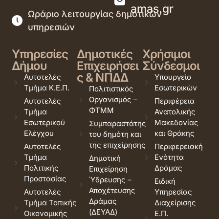
amas.gr
Ωράριο λειτουργίας δημοτικών
υπηρεσιών
Υπηρεσίες
Δημοτικές
Χρήσιμοι
Δήμου
Επιχειρήσει
Σύνδεσμοι
ς & ΝΠΔΔ
Αυτοτελές
Υπουργείο
Τμήμα Κ.Ε.Π.
Εσωτερικών
Πολιτιστικός
Οργανισμός –
Αυτοτελές
Περιφέρεια
ΦΤΜΜ
Τμήμα
Ανατολικής
Εσωτερικού
Μακεδονίας
Συμπαραστάτης
Ελέγχου
και Θράκης
του δημότη και
της επιχείρησης
Αυτοτελές
Περιφερειακή
Τμήμα
Ενότητα
Δημοτική
Πολιτικής
Δράμας
Επιχείρηση
Προστασίας
Ύδρευσης –
Ειδική
Αποχέτευσης
Αυτοτελές
Υπηρεσίας
Δράμας
Τμήμα Τοπικής
Διαχείρισης
(ΔΕΥΑΔ)
Οικονομικής
Ε.Π.